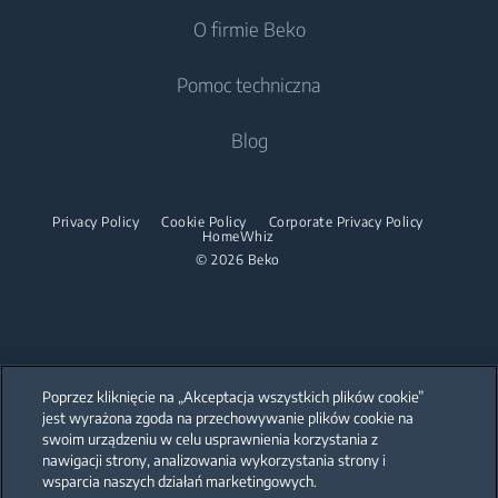
Chłodziarko-zamrażarki
O firmie Beko
Pralki do zabudowy
Chłodziarki do zabudowy
Czyste powietrze
Chłodziarki do zabudowy
Pralko-suszarki
Pomoc techniczna
Chłodziarko-zamrażarki do zabudowy
Klimatyzacje
Chłodziarko-zamrażarki do zabudowy
Wolnostojące pralko suszarki
Gotowanie
O nas
Blog
Odkurzacze
Gotowanie
Pralko suszarki do zabudowy
Beko Corporate
Piekarniki do zabudowy
Automatyczne roboty odkurzające
Kuchnie wolnostojące
Suszarki automatyczne
Kariera
Mikrofale do zabudowy
Privacy Policy
Cookie Policy
Corporate Privacy Policy
Odkurzacze pionowe
Piekarniki do zabudowy
HomeWhiz
Dla akcjonariuszy
© 2026 Beko
Suszarki automatyczne
Płyty do zabudowy
Odkurzacze tradycyjne
Mikrofale do zabudowy
Partnerstwa
Okapy do zabudowy
Żelazka
Odkurzacze Wet&Dry
Mikrofale wolnostojące
Strategia Podatkowa
Zestaw do zabudowy
Akcesoria do odkurzaczy
Żelazka parowe
Płyty do zabudowy
Beko Professional
Zmywanie
Poprzez kliknięcie na „Akceptacja wszystkich plików cookie”
Stacje parowe
Okapy do zabudowy
jest wyrażona zgoda na przechowywanie plików cookie na
B2B Inwestycje
swoim urządzeniu w celu usprawnienia korzystania z
Zmywarki do zabudowy
Parownice
Zestaw do zabudowy
Our parent company, Beko has 55,000 employees throughout the world
nawigacji strony, analizowania wykorzystania strony i
with its global operations through its subsidiaries in 57 countries and 45
wsparcia naszych działań marketingowych.
production facilities in 13 countries
Cooking Accessories
Akcesoria
Pranie
(i.e. Türkiye, UK, Italy, Romania, Slovakia, Poland, South Africa, Russia,