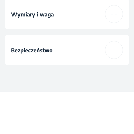
Pojemność wsadu
10 kg
Typ wyświetlacza
Wyświetlacz
Wymiary i waga
elektroniczny
Program 7
Mix
Klasa energetyczna
A
Kolor
Biały
Wysokość
84.5 cm
Program 8
Wirowanie i
Maksymalna prędkość
1400 rpm
odpompowanie
Bezpieczeństwo
wirowania
Materiał bębna
Stal nierdzewna
Szerokość
60 cm
Program 9
Płukanie
Głośność podczas
Blokada rodzicielska
75 dBA
wirowania
Głębokość
58 cm
Program 10
Czyszczenie bębna
Zabezpieczenie przed
Napięcie
230 V
zalaniem
Waga
74 kg
Program 11
BabyProtect+
Częstotliwość
50 Hz
Kontrola wyważania
Wysokość z
88.5 cm
wsadu
opakowaniem
Program 12
StainExpert™