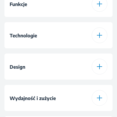
Funkcje
Program 1
Bawełna
Funkcja 1
Fast/Intensive
Program 2
Eco 40-60
Technologie
Funkcja 2
Para / Steam Cure
Program 3
Syntetyki
Silnik inwerterowy
Yes
Funkcja 3
Oszczędzanie wody -
ProSmart™
Design
Program 4
Codzienne szybkie
Dodatkowe płukanie
Technologia Pary
Steamcure with
Program 5
Delikatne/Wełna/Pra
Podfunkcja 3
Refreshment
Prewash
AquaWave®
nie ręczne
Wydajność i zużycie
OptiSense®
Duże drzwi
Yes
Program 6
Ciemne
ubrania/Jeansy