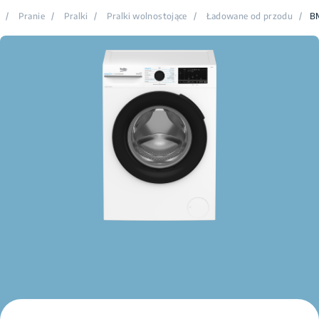
/
Pranie
/
Pralki
/
Pralki wolnostojące
/
Ładowane od przodu
/
B