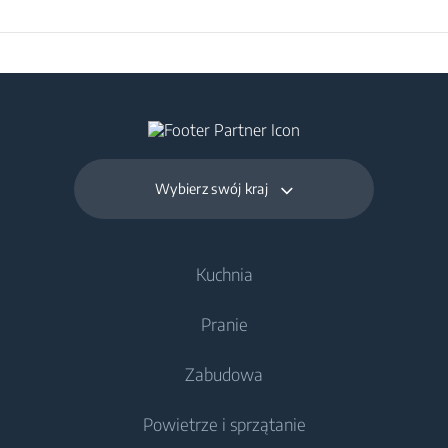
Wybierz swój kraj
Kuchnia
Pranie
Chłodnictwo
Zabudowa
Chłodziarki
Pralki
Powietrze i sprzątanie
Zamrażarki
Pralki wolnostojące
Chłodnictwo