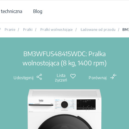
techniczna
Blog
/
Pranie
/
Pralki
/
Pralki wolnostojące
/
Ładowane od przodu
/
BM
BM3WFUS48415WDC: Pralka
wolnostojąca (8 kg, 1400 rpm)
Lista
Udostępnij
Porównaj
życzeń