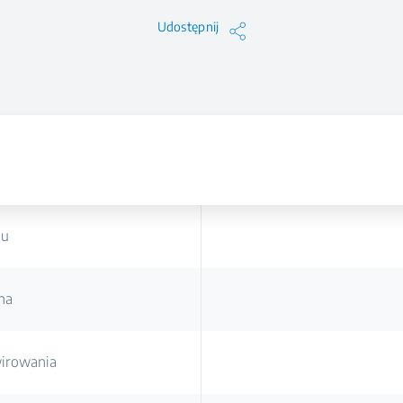
Udostępnij
du
na
irowania