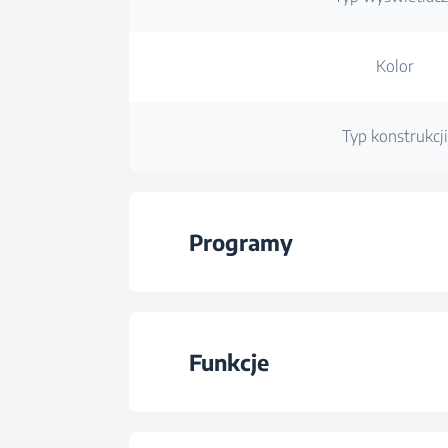
Kolor
Typ konstrukcj
Programy
Liczba program
Funkcje
Program 1
Funkcja 1