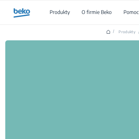
Main content starts here
Produkty
O firmie Beko
Pomoc 
/
Produkty