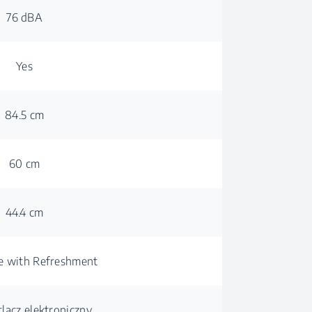
76 dBA
Yes
84.5 cm
60 cm
44.4 cm
e with Refreshment
lacz elektroniczny