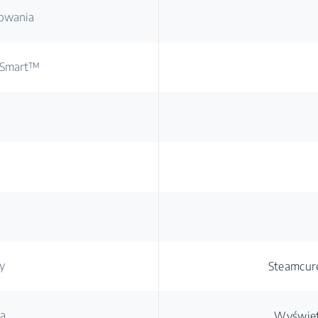
rowania
roSmart™
y
Steamcur
za
Wyświet