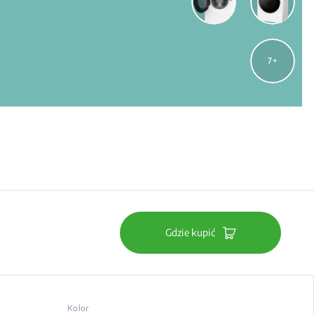
7
Gdzie kupić
Kolor