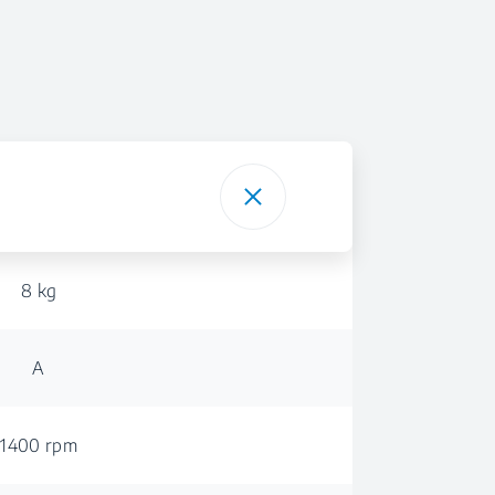
8 kg
A
1400 rpm