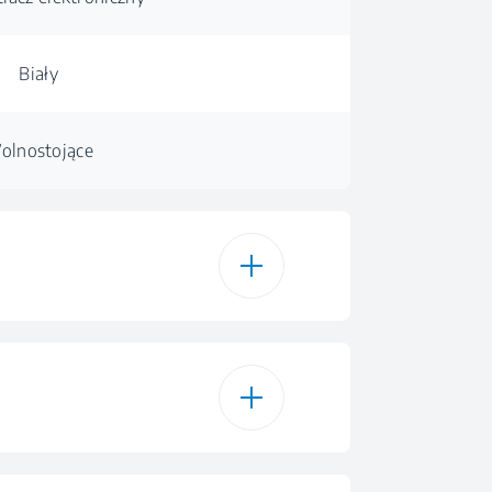
Biały
olnostojące
15
Bawełna
st/Intensive