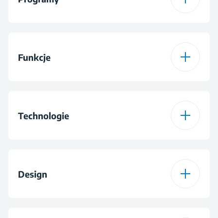
Liczba programów
15
Funkcje
Program 1
Bawełna
Funkcja 1
Poziom wysuszenia
Program 2
Bawełna Eco
Technologie
Program 3
Syntetyki
Technologia suszenia
Pompa ciepła
Design
Program 4
Mix
Filtr fuzyjny / Filtr
termoaktywny
Program 5
Ręczniki
AquaWave®