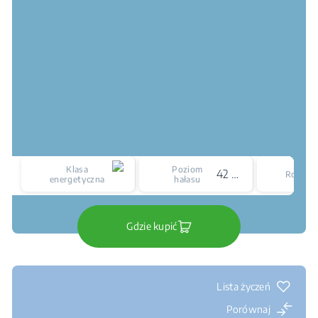
Klasa
Poziom
42 dBA
Rozmia
energetyczna
hałasu
Gdzie kupić
Lista życzeń
Porównaj