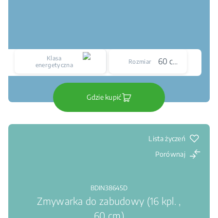
Klasa
60 cm
Rozmiar
energetyczna
Gdzie kupić
Lista życzeń
Porównaj
BDIN38645D
Zmywarka do zabudowy (16 kpl. ,
60 cm)