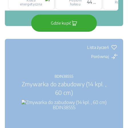
Klasa
Poziom
44 dBA
Rozmia
energetyczna
hałasu
Gdzie kupić
Lista życzeń
Porównaj
BDIN38555
Zmywarka do zabudowy (14 kpl. ,
60 cm)