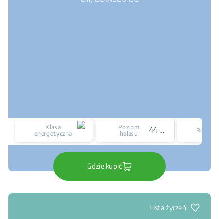
Klasa
Poziom
44 dBA
Rozmia
energetyczna
hałasu
Gdzie kupić
Lista życzeń