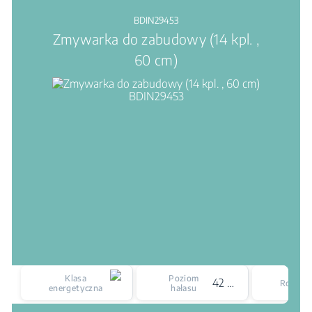
BDIN29453
Zmywarka do zabudowy (14 kpl. ,
60 cm)
Klasa
Poziom
42 dBA
Rozmia
energetyczna
hałasu