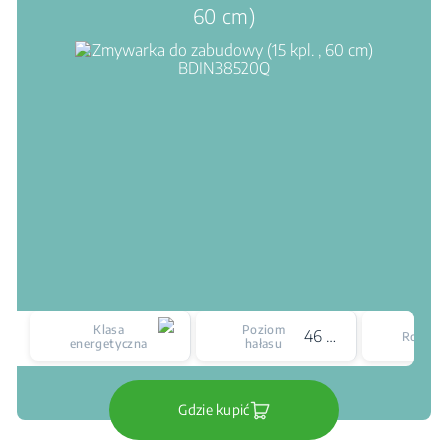
60 cm)
Klasa
Poziom
46 dBA
Rozmia
energetyczna
hałasu
Gdzie kupić