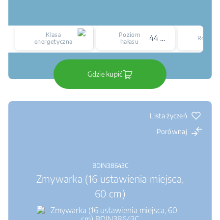
Klasa
Poziom
44 dBA
Rozmia
energetyczna
hałasu
Gdzie kupić
Lista życzeń
Porównaj
BDIN38643C
Zmywarka (16 ustawienia miejsca,
60 cm)