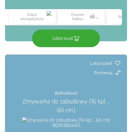
Klasa
Poziom
43 dBA
Rozmia
energetyczna
hałasu
Gdzie kupić
Lista życzeń
Porównaj
BDIN38644D
Zmywarka do zabudowy (16 kpl. ,
60 cm)