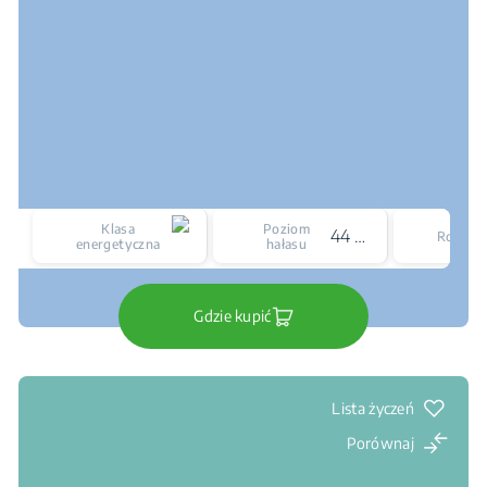
Klasa
Poziom
44 dBA
Rozmia
energetyczna
hałasu
Gdzie kupić
Lista życzeń
Porównaj