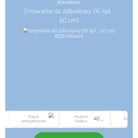
BDIN39640A
Zmywarka do zabudowy (16 kpl. ,
60 cm)
Klasa
Poziom
40 dBA
Rozmia
energetyczna
hałasu