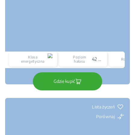
Klasa
Poziom
42 dBA
Rozmia
energetyczna
hałasu
Gdzie kupić
Lista życzeń
Porównaj