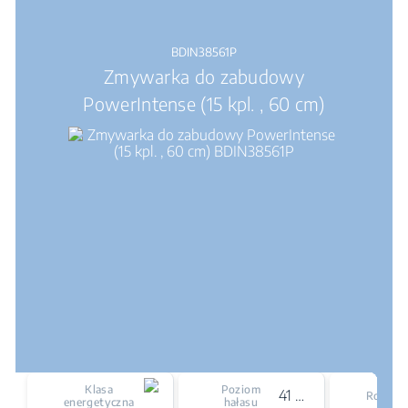
BDIN38561P
Zmywarka do zabudowy
PowerIntense (15 kpl. , 60 cm)
Klasa
Poziom
41 dBA
Rozmia
energetyczna
hałasu