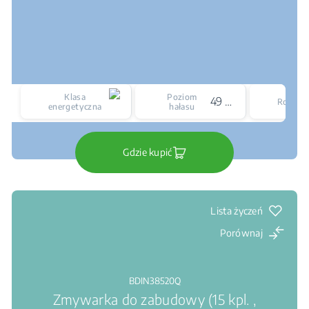
Klasa
Poziom
49 dBA
Rozmia
energetyczna
hałasu
Gdzie kupić
Lista życzeń
Porównaj
BDIN38520Q
Zmywarka do zabudowy (15 kpl. ,