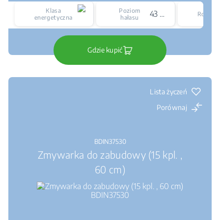
Klasa
Poziom
43 dBA
Rozmia
energetyczna
hałasu
Gdzie kupić
Lista życzeń
Porównaj
BDIN37530
Zmywarka do zabudowy (15 kpl. ,
60 cm)