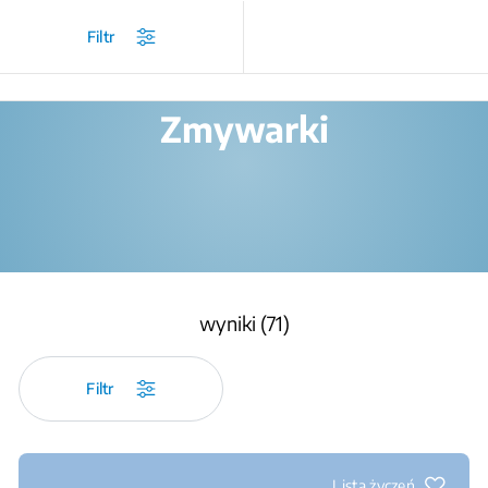
/
Produkty
/
Zabudowa
/
Zmywanie
Filtr
Zmywarki
wyniki (71)
Filtr
Lista życzeń