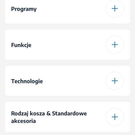
Programy
Liczba programów
8
Funkcje
Progtam 1
SensorAdapt
Funkcja 1
SilentWash
Program 2
AquaFlex®
Technologie
Funkcja 2
SteamGloss®
Program 3
Intensywny 70 °C
Fast+™
Funkcja 3
SuperRinse
Rodzaj kosza & Standardowe
Program 4
Eco 50 °C
akcesoria
SilentTech™
Funkcja 4
Fast+™