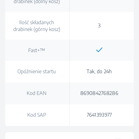
drabinek (dolny kosz)
Ilość składanych
3
drabinek (górny kosz)
Fast+™
Opóźnienie startu
Tak, do 24h
Kod EAN
8690842768286
Kod SAP
7641393977