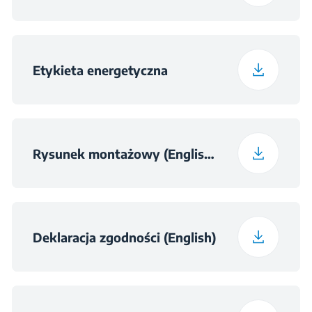
Waga z opakowaniem
39.7 kg
Etykieta energetyczna
Rysunek montażowy (English (United Kingdom))
Deklaracja zgodności (English)