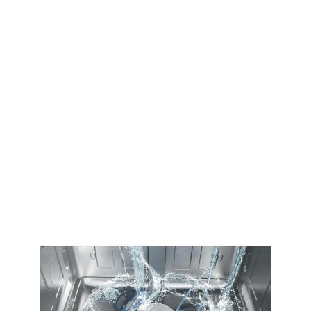
81.8
59.8
55
Wysokość
Szerokość
Głębokość
Liczba
Zużycie wody
kompletów
Liczba kompletów
Zużycie wody