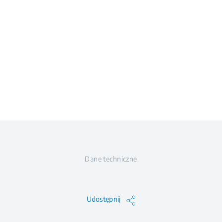
Dane techniczne
Udostępnij
84.5
90.5
54.5