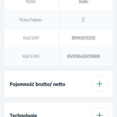
Kolor
Biały
Klasa hałasu
C
Kod SAP
8996613200
Kod EAN
8690842609688
Pojemność brutto/ netto
Pojemność brutto
200 L
Technologie