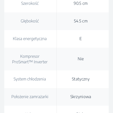
Szerokość
90.5 cm
Głębokość
54.5 cm
Klasa energetyczna
E
Kompresor
Nie
ProSmart™ Inverter
System chłodzenia
Statyczny
Położenie zamrażarki
Skrzyniowa