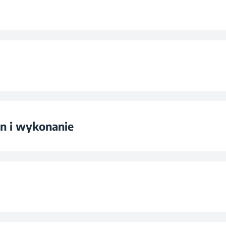
a
zenia
na wodę
zanie
gn i wykonanie
zający
nie
cho