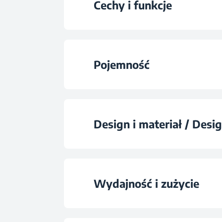
Cechy i funkcje
Blokada kapani
Pojemność
Funkcja samoczyszc
Pojemność zbiornika 
Automatyczne wyłąc
Design i materiał / Desi
System antynabłyszc
Kolor
Wydajność i zużycie
Prasowanie w pio
Prasowanie na su