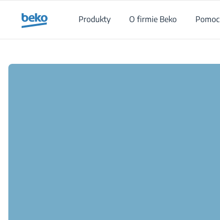
Main content starts here
Produkty
O firmie Beko
Pomoc 