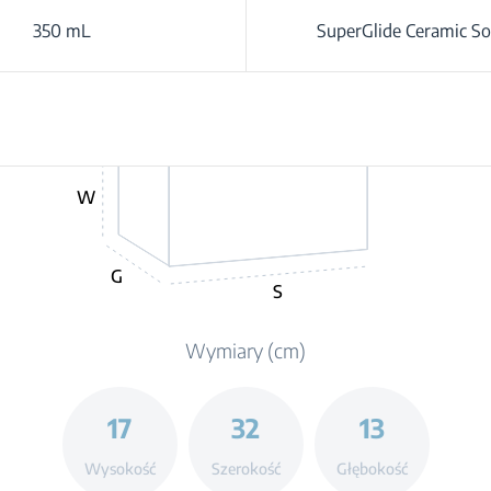
350 mL
SuperGlide Ceramic So
W
G
S
Wymiary (cm)
17
32
13
Wysokość
Szerokość
Głębokość