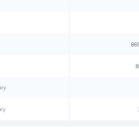
86
8
ary
ary