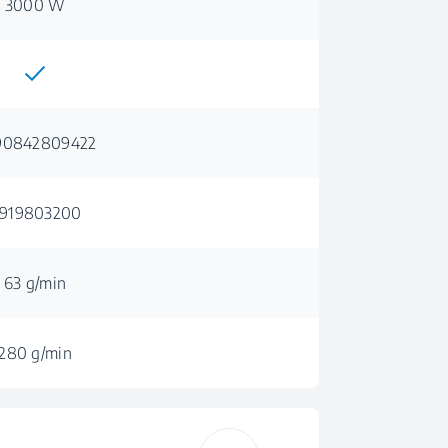
3000 W
90842809422
919803200
63 g/min
280 g/min