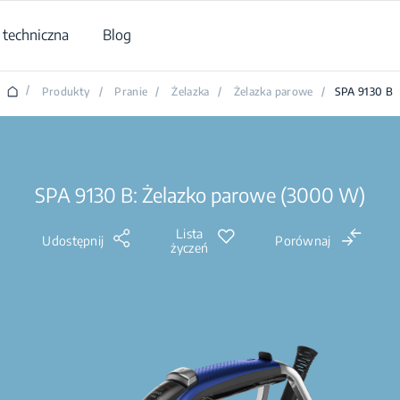
techniczna
Blog
/
Produkty
/
Pranie
/
Żelazka
/
Żelazka parowe
/
SPA 9130 B
SPA 9130 B: Żelazko parowe (3000 W)
Lista
Udostępnij
Porównaj
życzeń