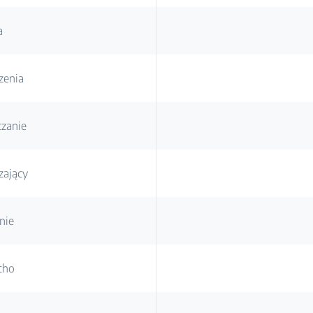
a
zenia
zanie
zający
nie
cho