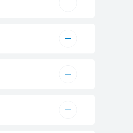
350 mL
Niebieski