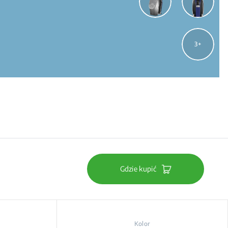
3
Gdzie kupić
Kolor