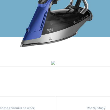
mność zbiornika na wodę
Rodzaj stopy