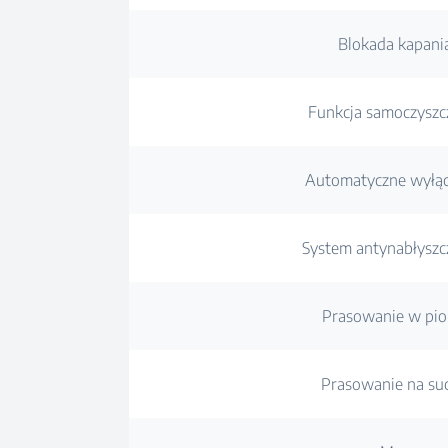
Blokada kapani
Funkcja samoczyszc
Automatyczne wyłąc
System antynabłyszc
Prasowanie w pio
Prasowanie na su