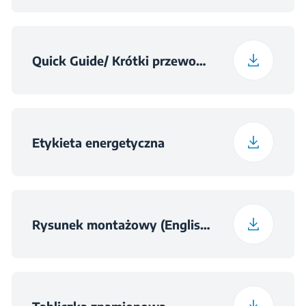
Waga z opakowaniem
38 kg
Częstotliwość
50 Hz
Quick Guide/ Krótki przewodnik (English (United Kingdom))
Klasa hałasu
C
Etykieta energetyczna
Rysunek montażowy (English (United Kingdom))