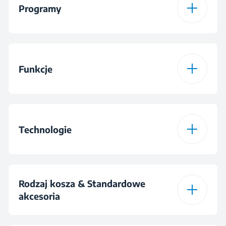
Programy
Liczba programów
5
Funkcje
Progtam 1
Eco 50 °C
Funkcja 1
Tabletka
Program 2
Intensywny 70 °C
Technologie
Funkcja 2
Połowa wsadu
Program 3
Clean & Shine™
Połowa załadunku
Rodzaj kosza & Standardowe
Program 4
Quick & Shine®
akcesoria
Opóźnienie startu
Tak, do 9h