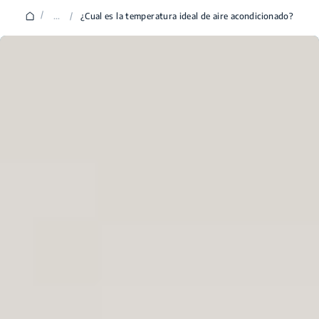
/
...
/
¿Cual es la temperatura ideal de aire acondicionado?