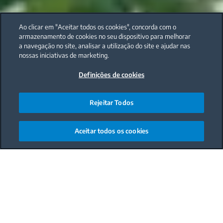
Ao clicar em "Aceitar todos os cookies", concorda com o
armazenamento de cookies no seu dispositivo para melhorar
a navegação no site, analisar a utilização do site e ajudar nas
nossas iniciativas de marketing.
Definições de cookies
Rejeitar Todos
Aceitar todos os cookies
Main content starts here
Ahora que llega el verano y suben las temperaturas,
es más importante que nunca contar con un buen
aparato de climatización
que nos ayude a
sobrellevar el calor y funcionar también como
calefacción durante el invierno. Sin embargo, es tan