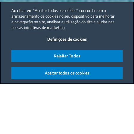
Ao clicar em "Aceitar todos os cookies", concorda com o
armazenamento de cookies no seu dispositivo para melhorar
a navegação no site, analisar a utilização do site e ajudar nas
nossas iniciativas de marketing.
Definições de cookies
Rejeitar Todos
Aceitar todos os cookies
Main content starts here
Las planchas de vapor y los centros de planchado
son los dos grandes tipos de plancha que existen en
la actualidad. Y, por supuesto, no faltan en el
catálogo de Beko.
¿Sabes cuáles son sus
diferencias?
Eso es precisamente lo que te
contamos en la primera parte de este post. Tras