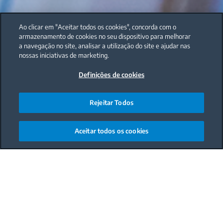
Ao clicar em "Aceitar todos os cookies", concorda com o
armazenamento de cookies no seu dispositivo para melhorar
a navegação no site, analisar a utilização do site e ajudar nas
nossas iniciativas de marketing.
Definições de cookies
Rejeitar Todos
Aceitar todos os cookies
Main content starts here
Longe vão os dias em que, sem eletricidade ou
frigoríficos, os únicos métodos de conservação de
alimentos eram os tradicionais: por exemplo, a salga
ou o escabeche, que sobrevivem apenas porque dão
um toque distinto a um prato ou produto em