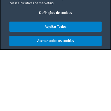
nossas iniciativas de marketing.
Definições de cookies
Rejeitar Todos
Aceitar todos os cookies
Main content starts here
Prato
Prato Principal
Pessoas
1 a 2