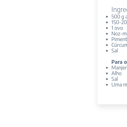
Ingre
500 g 
150-20
1 ovo
Noz-m
Piment
Cúrcu
Sal
Para o
Manjer
Alho
Sal
Uma mã