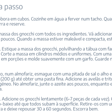
a passo
óbora em cubos. Cozinhe em água a ferver num tacho. Qua
rra e reserve.
massa dos gnocchi com todos os ingredientes. Vá adiciona
s poucos. Quando a massa estiver maleável e compacta, es
 Estique a massa dos gnocchi, polvilhando a tábua com far
 Corte a massa em cilindros médios e uniformes. Com uma 
os em porções e molde suavemente com um garfo. Guarde 
to, num almofariz, esmague com uma pitada de sal o alho e
(200 g) até obter uma pasta fina. Adicione as avelãs e trit
géneo. No almofariz, junte o azeite aos poucos, enquanto 
a.
. Adicione os gnocchi lentamente (6–7 peças de cada vez).
-baixo até que todos subam à superfície. Retire-os com 
a e deixe repousar 30 a 60 segundos. Escorra bem.