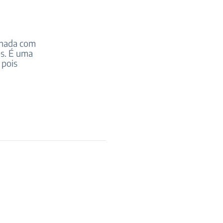
inada com
os. É uma
 pois