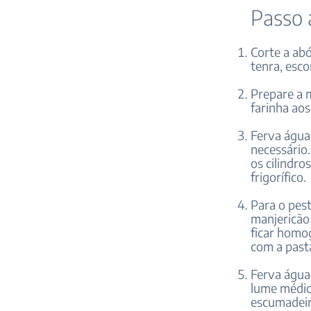
Passo 
Corte a ab
tenra, esco
Prepare a 
farinha ao
Ferva água.
necessário.
os cilindr
frigorífico.
Para o pes
manjericão 
ficar homo
com a past
Ferva água
lume médio
escumadeir