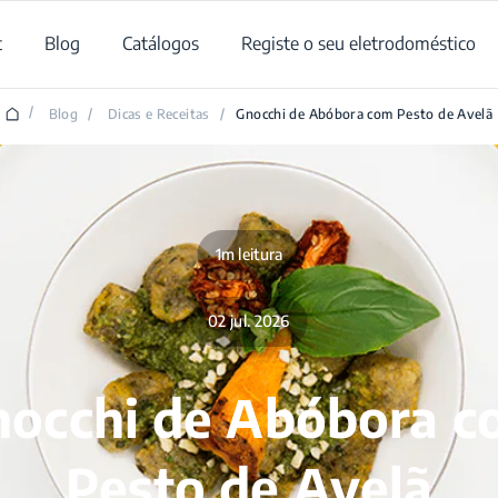
t
Blog
Catálogos
Registe o seu eletrodoméstico
/
Blog
/
Dicas e Receitas
/
Gnocchi de Abóbora com Pesto de Avelã
1m leitura
02 jul. 2026
occhi de Abóbora 
Pesto de Avelã