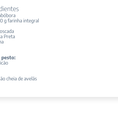
dientes
abóbora
0 g farinha integral
oscada
a Preta
ma
 pesto:
icão
o cheia de avelãs