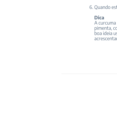
Quando est
Dica
A curcuma 
pimenta, co
boa ideia u
acrescenta