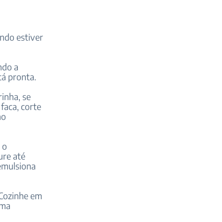
ndo estiver
ndo a
tá pronta.
inha, se
faca, corte
no
 o
ure até
emulsiona
 Cozinhe em
uma