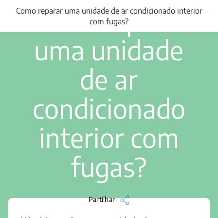
1 min ler
Como reparar
Como reparar uma unidade de ar condicionado interior
/
...
/
Como reparar uma unidade de ar condicionado interior com fugas
com fugas?
uma unidade
de ar
condicionado
interior com
fugas?
Partilhar