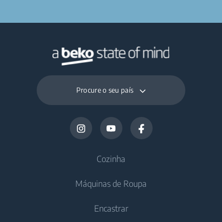
Procure o seu país
Cozinha
Máquinas de Roupa
Frigoríficos
Encastrar
Frigoríficos sem congelador
Máquinas de Lavar Roupa