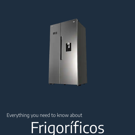
Main content starts here
Everything you need to know about
Frigoríficos