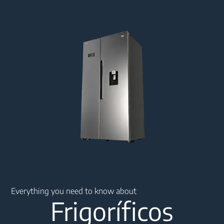
Main content starts here
Everything you need to know about
Frigoríficos