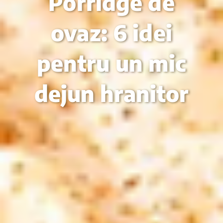
Porridge de
ovaz: 6 idei
pentru un mic
dejun hranitor