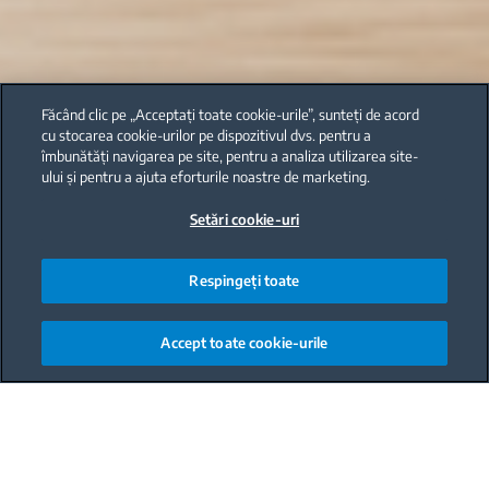
Făcând clic pe „Acceptați toate cookie-urile”, sunteți de acord
cu stocarea cookie-urilor pe dispozitivul dvs. pentru a
îmbunătăți navigarea pe site, pentru a analiza utilizarea site-
ului și pentru a ajuta eforturile noastre de marketing.
Setări cookie-uri
Respingeți toate
Accept toate cookie-urile
Main content starts here
Configuratia cu masina de spalat rufe si uscator
suprapuse reprezinta o solutie potrivita pentru