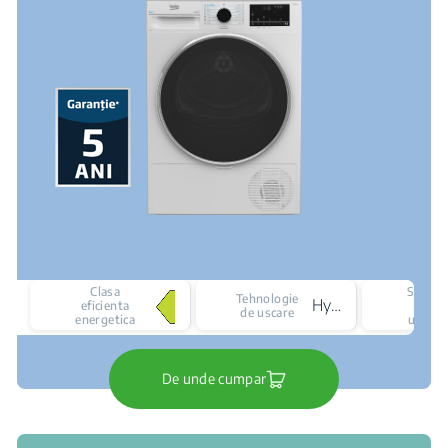
Clasa
Senzor
Tehnologie
Hybrid 2
eficienta
de
de uscare
energetica
uscare
De unde cumpar