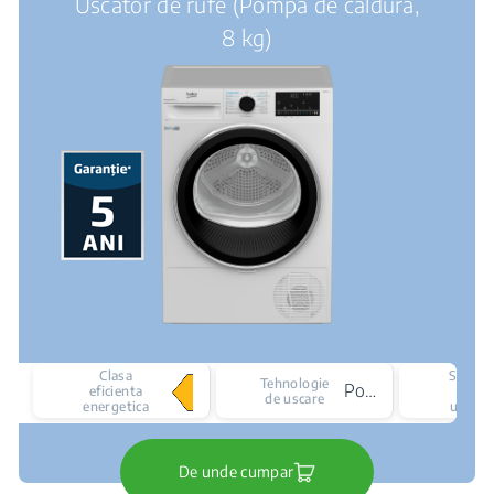
Uscator de rufe (Pompa de caldura,
8 kg)
Clasa
Senzor
Tehnologie
Pompa de caldura
eficienta
de
de uscare
energetica
uscare
De unde cumpar