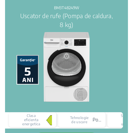
BM3T48249W
Uscator de rufe (Pompa de caldura,
8 kg)
Clasa
Senzor
Tehnologie
Pompa de caldura
eficienta
de
de uscare
energetica
uscare