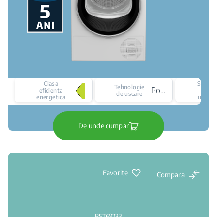
Clasa
Senzor
Tehnologie
Pompa de caldura
eficienta
de
de uscare
energetica
uscare
De unde cumpar
Favorite
Compara
B5T69233