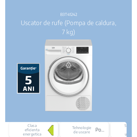
B3T41242
Uscator de rufe (Pompa de caldura,
7 kg)
Clasa
Senzor
Tehnologie
Pompa de caldura
eficienta
de
de uscare
energetica
uscare