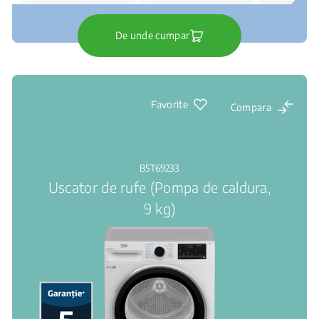
De unde cumpar
Favorite
Compara
B5T69233
Uscator de rufe (Pompa de caldura,
9 kg)