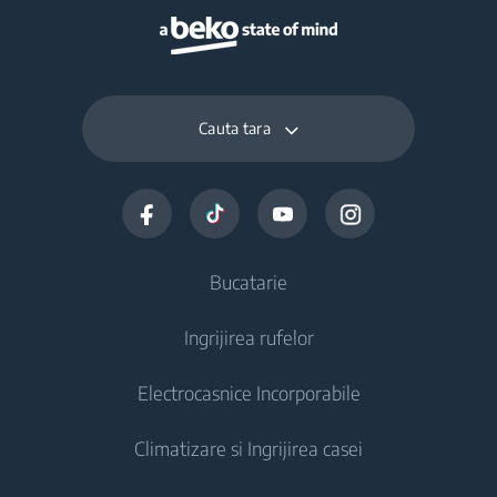
Cauta tara
Bucatarie
Ingrijirea rufelor
Aparate frigorifice
Electrocasnice Incorporabile
Frigidere cu o usa
Masini de spalat rufe
Climatizare si Ingrijirea casei
Congelatoare si Lazi frigorifice
Masini de spalat rufe independente
Aparate frigorifice incorporabile
Frigidere si Combine frigorifice