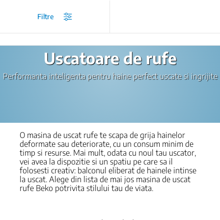
/
Ingrijirea rufelor
/
Uscatoare de rufe
/
Uscatoare de rufe
Filtre
Uscatoare de rufe
Performanta inteligenta pentru haine perfect uscate si ingrijite
O masina de uscat rufe te scapa de grija hainelor
deformate sau deteriorate, cu un consum minim de
timp si resurse. Mai mult, odata cu noul tau uscator,
vei avea la dispozitie si un spatiu pe care sa il
folosesti creativ: balconul eliberat de hainele intinse
la uscat. Alege din lista de mai jos masina de uscat
rufe Beko potrivita stilului tau de viata.