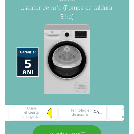
Uscator de rufe (Pompa de caldura,
9 kg)
Clasa
Senzor
Tehnologie
Pompa de caldura
eficienta
de
de uscare
energetica
uscare