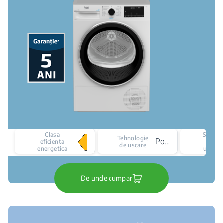
Clasa
Senzor
Tehnologie
Pompa de caldura
eficienta
de
de uscare
energetica
uscare
De unde cumpar