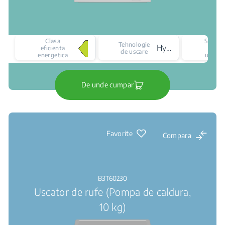
Clasa
Senzor
Tehnologie
Hybrid 2
eficienta
de
de uscare
energetica
uscare
De unde cumpar
Favorite
Compara
B3T60230
Uscator de rufe (Pompa de caldura,
10 kg)