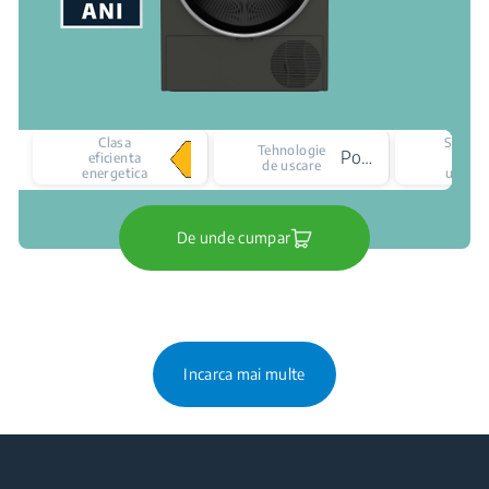
Clasa
Senzor
Tehnologie
Pompa de caldura
eficienta
de
de uscare
energetica
uscare
De unde cumpar
Incarca mai multe