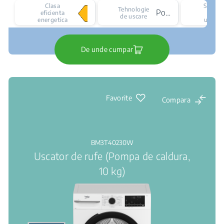
Clasa
Senzor
Tehnologie
Pompa de caldura
eficienta
de
de uscare
energetica
uscare
De unde cumpar
Favorite
Compara
BM3T40230W
Uscator de rufe (Pompa de caldura,
10 kg)