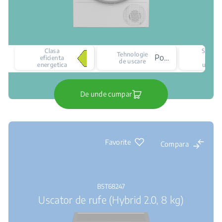
Clasa
Senzor
Tehnologie
Pompa de caldura
eficienta
de
de uscare
energetica
uscare
De unde cumpar
Favorite
Compara
B5T68247
Uscator de rufe (Hybrid 2.0, 8 kg)