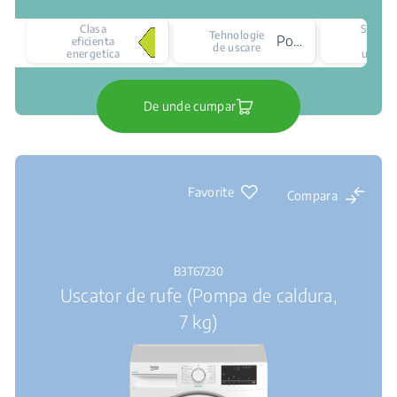
Clasa
Senzor
Tehnologie
Pompa de caldura
eficienta
de
de uscare
energetica
uscare
De unde cumpar
Favorite
Compara
B3T67230
Uscator de rufe (Pompa de caldura,
7 kg)