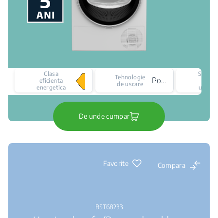
Clasa
Senzor
Tehnologie
Pompa de caldura
eficienta
de
de uscare
energetica
uscare
De unde cumpar
Favorite
Compara
B5T68233