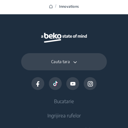
/
Innovations
Cauta tara
Bucatarie
Ingrijirea rufelor
Aparate frigorifice