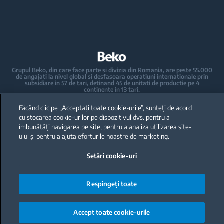
Ingrijirea rufelor
Pachete incorporabile
Masini de spalat rufe incorporabile
Masini de spalat vase
Masini de spalat rufe cu uscator incorporabile
Masini de spalat vase independente
Grupul Beko, din care face parte si divizia din Romania, are peste 55.000
de angajati la nivel global si desfasoara operatiuni internationale prin
Masini de spalat vase incorporabile
subsidiare in 57 de tari, detinand 45 de unitati de productie pe 4
continente in 13 tari.
Beko a devenit lider al pietei europene de electrocasnice mari, raportat la
Electrocasnice mici de bucatarie
cota de piata exprimata in volume.
Făcând clic pe „Acceptați toate cookie-urile”, sunteți de acord
La nivel global, compania detine 31 de centre de cercetare-dezvoltare si
design, care gazduiesc peste 2.300 de cercetatori si detine peste 3.500 de
cu stocarea cookie-urilor pe dispozitivul dvs. pentru a
cereri internationale de brevet.
Espressoare automate si manuale - Cafetiere
îmbunătăți navigarea pe site, pentru a analiza utilizarea site-
ului și pentru a ajuta eforturile noastre de marketing.
Fierbatoare
Toate drepturile rezervate · Beko Romania S.A., Gaesti, str. 13 Decembrie
nr. 210, jud. Dambovita ·
Setări cookie-uri
+40 735 853 350 – Gaesti | +40 728 777 728 - Ulmi | Call Center *9010
Storcatoare
Blendere
Respingeți toate
Mini-tocatoare si mixere
Accept toate cookie-urile
Prajitor de paine si Sandwich Maker