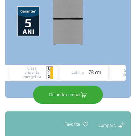
Clasa
Siste
78 cm
eficienta
Latime
de raci
energetica
De unde cumpar
Favorite
Compara