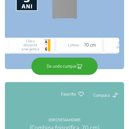
Clasa
Siste
70 cm
eficienta
Latime
de raci
energetica
De unde cumpar
Favorite
Compara
B3RCNE564HDXB1
(Combina frigorifica, 70 cm)