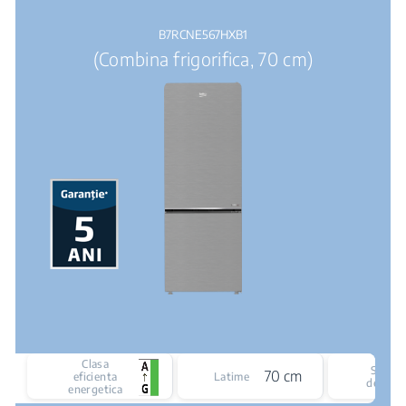
B7RCNE567HXB1
(Combina frigorifica, 70 cm)
Clasa
Siste
70 cm
eficienta
Latime
de raci
energetica