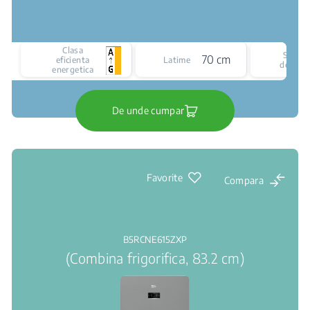
Clasa
Siste
70 cm
eficienta
Latime
de raci
energetica
De unde cumpar
Favorite
Compara
B5RCNE615ZXP
(Combina frigorifica, 83.2 cm)