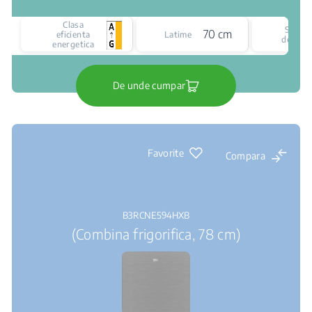
Clasa
Siste
70 cm
eficienta
Latime
de raci
energetica
De unde cumpar
Favorite
Compara
B3RCNE594HXB
(Combina frigorifica, 78 cm)