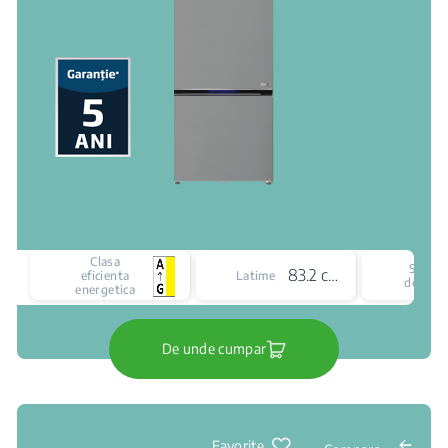
Clasa
Siste
83.2 cm
eficienta
Latime
de raci
energetica
De unde cumpar
Favorite