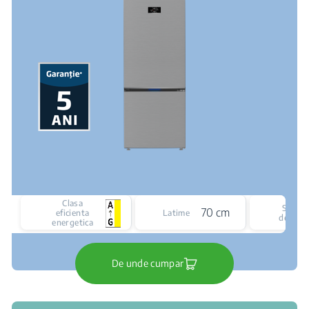
Clasa
Siste
70 cm
eficienta
Latime
de raci
energetica
De unde cumpar