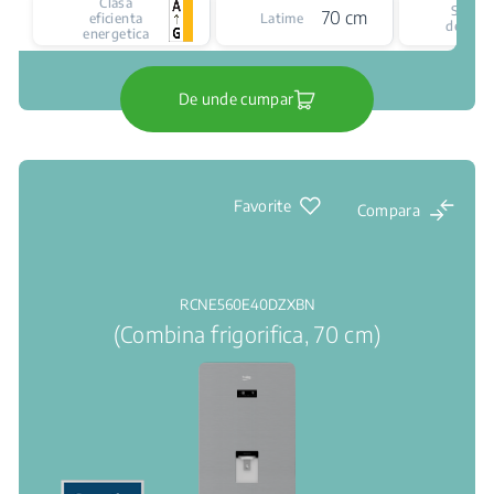
Clasa
Siste
70 cm
eficienta
Latime
de raci
energetica
De unde cumpar
Favorite
Compara
RCNE560E40DZXBN
(Combina frigorifica, 70 cm)