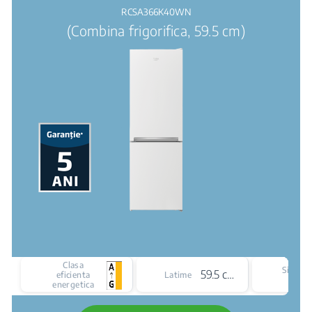
RCSA366K40WN
(Combina frigorifica, 59.5 cm)
Clasa
Sistem
59.5 cm
eficienta
Latime
racir
energetica