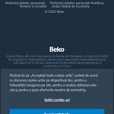
Cuptoare cu microunde
AquaTech
Protectia datelor personale
Protectia datelor personale Moldova
Kit-uri de suprapunere
Termeni si Conditii
Pachete incorporabile
Codul Global de Conduita
Aspiratoare de tip barrel
Plite incorporabile
HomeWhiz
© 2026 Beko
Masini de spalat vase incorporabile
Accesorii aspiratoare
Hote
Ingrijirea rufelor
Pachete incorporabile
Masini de spalat rufe incorporabile
Masini de spalat vase
Masini de spalat rufe cu uscator incorporabile
Masini de spalat vase independente
Grupul Beko, din care face parte si divizia din Romania, are peste 55.000
de angajati la nivel global si desfasoara operatiuni internationale prin
Masini de spalat vase incorporabile
subsidiare in 57 de tari, detinand 45 de unitati de productie pe 4
continente in 13 tari.
Beko a devenit lider al pietei europene de electrocasnice mari, raportat la
Electrocasnice mici de bucatarie
cota de piata exprimata in volume.
Făcând clic pe „Acceptați toate cookie-urile”, sunteți de acord
La nivel global, compania detine 31 de centre de cercetare-dezvoltare si
design, care gazduiesc peste 2.300 de cercetatori si detine peste 3.500 de
cu stocarea cookie-urilor pe dispozitivul dvs. pentru a
cereri internationale de brevet.
Espressoare automate si manuale - Cafetiere
îmbunătăți navigarea pe site, pentru a analiza utilizarea site-
ului și pentru a ajuta eforturile noastre de marketing.
Fierbatoare
Toate drepturile rezervate · Beko Romania S.A., Gaesti, str. 13 Decembrie
nr. 210, jud. Dambovita ·
Setări cookie-uri
+40 735 853 350 – Gaesti | +40 728 777 728 - Ulmi | Call Center *9010
Storcatoare
Blendere