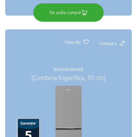
De unde cumpar
Favorite
Compara
B3RCNE564HXB
(Combina frigorifica, 70 cm)