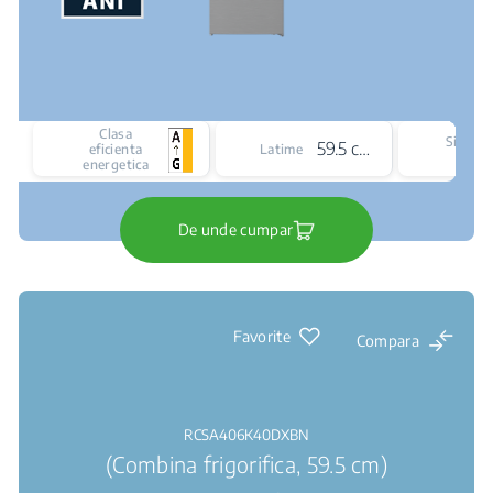
Clasa
Sistem
59.5 cm
eficienta
Latime
racir
energetica
De unde cumpar
Favorite
Compara
RCSA406K40DXBN
(Combina frigorifica, 59.5 cm)