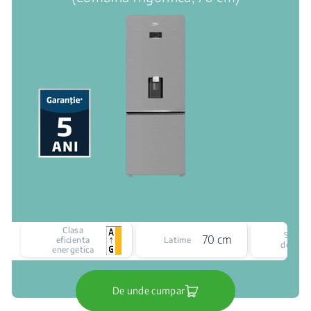
Clasa
Siste
70 cm
eficienta
Latime
de raci
energetica
De unde cumpar