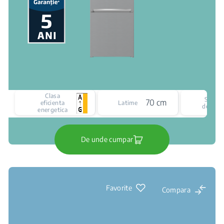
Clasa
Siste
70 cm
eficienta
Latime
de raci
energetica
De unde cumpar
Favorite
Compara