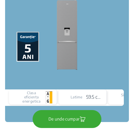
Clasa
Sistem
59.5 cm
eficienta
Latime
racir
energetica
De unde cumpar