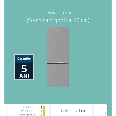
B7RCNE566HXB1
(Combina frigorifica, 70 cm)
Clasa
Siste
70 cm
eficienta
Latime
de raci
energetica