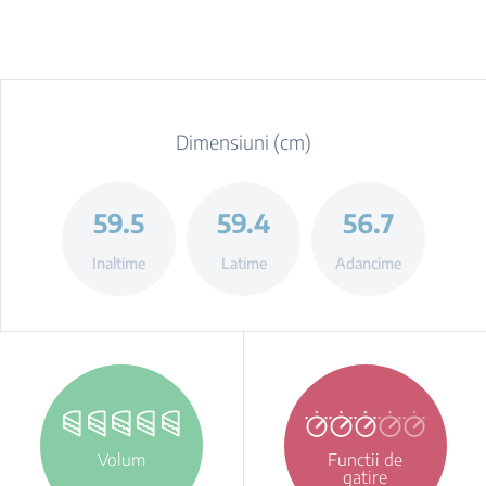
Dimensiuni (cm)
59.5
59.4
56.7
Inaltime
Latime
Adancime
Volum
Functii de
gatire