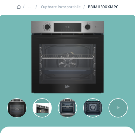
/
...
/
Cuptoare incorporabile
/
BBIM11300XMPC
1