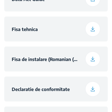
Dimensiuni nisa -
560×550×590
dulap (LxAxI) (mm)
Fisa tehnica
Dimensiuni nisa
560×550×600
(L×A×I) (mm)
Fisa de instalare (Romanian (Romania))
Declaratie de conformitate