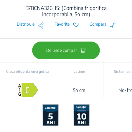
B7BCNA326HS: (Combina frigorifica
incorporabila, 54 cm)
Distribuie
Favorite
Compara
De unde cumpar
Clasa eficienta energetica
Latime
Sistem de 
54 cm
No-fro