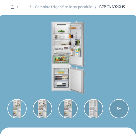
/
...
/
Combine frigorifice incorporabile
/
B7BCNA326HS
5