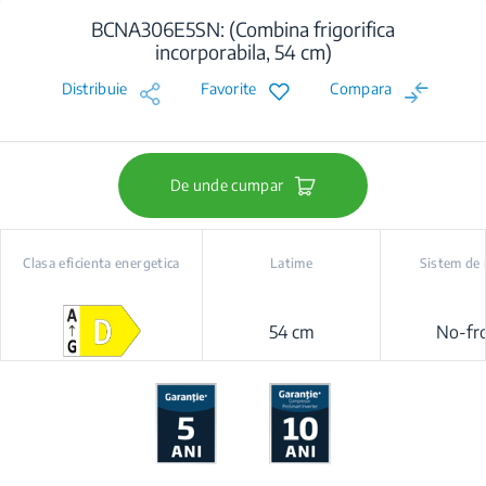
BCNA306E5SN: (Combina frigorifica
incorporabila, 54 cm)
Distribuie
Favorite
Compara
De unde cumpar
Clasa eficienta energetica
Latime
Sistem de 
54 cm
No-fro