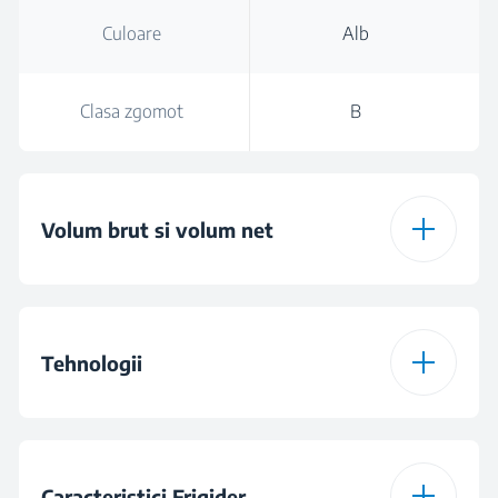
Culoare
Alb
Clasa zgomot
B
Volum brut si volum net
Volum brut total
306 L
Tehnologii
Volum total
284 L
Temperatura reglabila
5in1 Convertibility
Volumul net racitor*(l)
Caracteristici Frigider