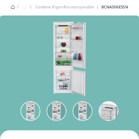
/
...
/
Combine frigorifice incorporabile
/
BCNA306E5SN