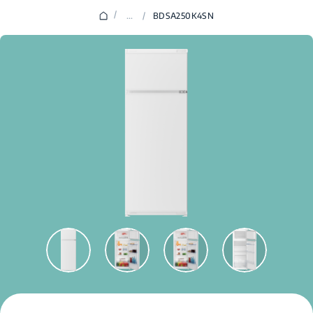
/
...
/
BDSA250K4SN