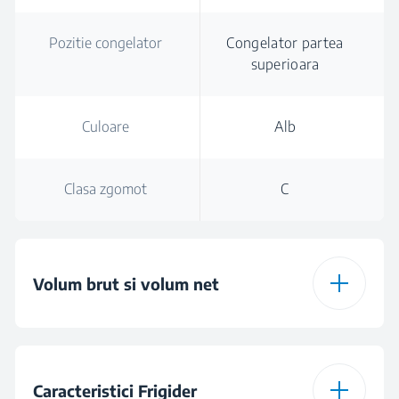
Pozitie congelator
Congelator partea
superioara
Culoare
Alb
Clasa zgomot
C
Volum brut si volum net
Volum brut total
223 L
Caracteristici Frigider