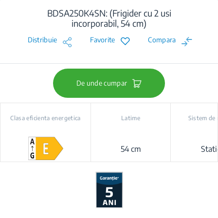
BDSA250K4SN: (Frigider cu 2 usi
incorporabil, 54 cm)
Distribuie
Favorite
Compara
De unde cumpar
Clasa eficienta energetica
Latime
Sistem de 
54 cm
Stati