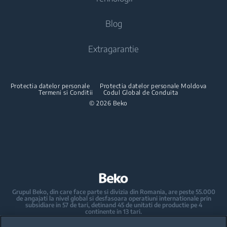
Produse de gatit
Fiare de calcat cu abur
Cuptoare incorporabile
Aspiratoare
Contacteaza-ne
Blog
Aragaze
Statii de calcat
Cuptoare cu microunde incorporabile
Despre Beko
Aspiratoare robot
Cuptoare incorporabile
EnergySpin
Extragarantie
Aparate de calcat vertical
Plite incorporabile
Compania Beko Romania
Aspiratoare verticale
Cuptoare cu microunde incorporabile
HarvestFresh
Accesorii masini de spalat rufe
Hote incorporabile
Beko Professional
Aspiratoare cu/fara sac
Cuptoare cu microunde
AquaTech
Protectia datelor personale
Protectia datelor personale Moldova
Kit-uri de suprapunere
Termeni si Conditii
Pachete incorporabile
Codul Global de Conduita
Aspiratoare de tip barrel
Plite incorporabile
HomeWhiz
© 2026 Beko
Masini de spalat vase incorporabile
Accesorii aspiratoare
Hote
Ingrijirea rufelor
Pachete incorporabile
Masini de spalat rufe incorporabile
Masini de spalat vase
Masini de spalat rufe cu uscator incorporabile
Masini de spalat vase independente
Grupul Beko, din care face parte si divizia din Romania, are peste 55.000
de angajati la nivel global si desfasoara operatiuni internationale prin
Masini de spalat vase incorporabile
subsidiare in 57 de tari, detinand 45 de unitati de productie pe 4
continente in 13 tari.
Beko a devenit lider al pietei europene de electrocasnice mari, raportat la
Electrocasnice mici de bucatarie
cota de piata exprimata in volume.