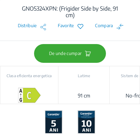
GNO5324XPN: (Frigider Side by Side, 91
cm)
Distribuie
Favorite
Compara
De unde cumpar
Clasa eficienta energetica
Latime
Sistem de 
91 cm
No-fro