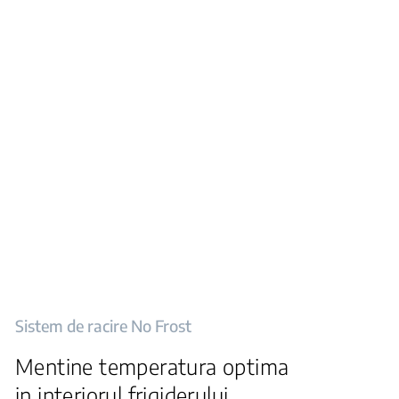
Sistem de racire No Frost
Mentine temperatura optima
in interiorul frigiderului