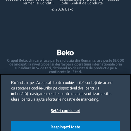
Kit-uri de suprapunere
Termeni si Conditii
Pachete incorporabile
Codul Global de Conduita
Aspiratoare de tip barrel
Plite incorporabile
HomeWhiz
© 2026 Beko
Masini de spalat vase incorporabile
Accesorii aspiratoare
Hote
Ingrijirea rufelor
Pachete incorporabile
Masini de spalat rufe incorporabile
Masini de spalat vase
Masini de spalat rufe cu uscator incorporabile
Masini de spalat vase independente
Grupul Beko, din care face parte si divizia din Romania, are peste 55.000
de angajati la nivel global si desfasoara operatiuni internationale prin
Masini de spalat vase incorporabile
subsidiare in 57 de tari, detinand 45 de unitati de productie pe 4
continente in 13 tari.
Beko a devenit lider al pietei europene de electrocasnice mari, raportat la
Electrocasnice mici de bucatarie
cota de piata exprimata in volume.
Făcând clic pe „Acceptați toate cookie-urile”, sunteți de acord
La nivel global, compania detine 31 de centre de cercetare-dezvoltare si
design, care gazduiesc peste 2.300 de cercetatori si detine peste 3.500 de
cu stocarea cookie-urilor pe dispozitivul dvs. pentru a
cereri internationale de brevet.
Espressoare automate si manuale - Cafetiere
îmbunătăți navigarea pe site, pentru a analiza utilizarea site-
ului și pentru a ajuta eforturile noastre de marketing.
Fierbatoare
Toate drepturile rezervate · Beko Romania S.A., Gaesti, str. 13 Decembrie
nr. 210, jud. Dambovita ·
Setări cookie-uri
+40 735 853 350 – Gaesti | +40 728 777 728 - Ulmi | Call Center *9010
Storcatoare
Blendere
Respingeți toate