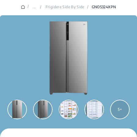
/
...
/
Frigidere Side By Side
/
GNO5324XPN
5