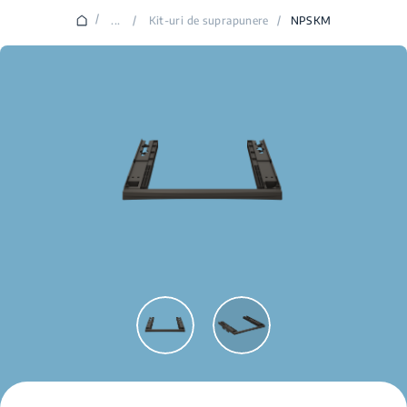
/
...
/
Kit-uri de suprapunere
/
NPSKM