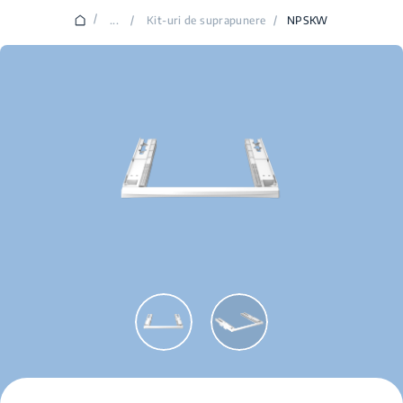
/
...
/
Kit-uri de suprapunere
/
NPSKW