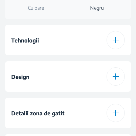
Culoare
Negru
Tehnologii
Tip plita
Inductie
Design
Indyflex+
Induction Hobs -
Quattro
Suprafata plita
Sticla
Detalii zona de gatit
Culoare
Negru