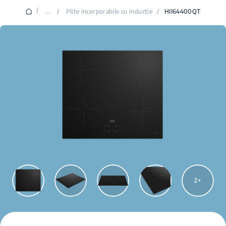
/
...
/
Plite incorporabile cu inductie
/
HII64400QT
2