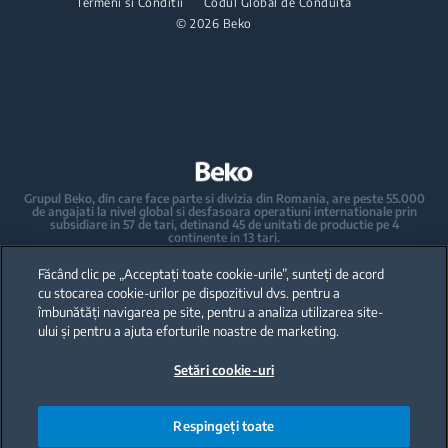
Kit-uri de suprapunere
Termeni si Conditii
Pachete incorporabile
Codul Global de Conduita
Aspiratoare de tip barrel
Plite incorporabile
HomeWhiz
© 2026 Beko
Masini de spalat vase incorporabile
Accesorii aspiratoare
Hote
Ingrijirea rufelor
Pachete incorporabile
Masini de spalat rufe incorporabile
Masini de spalat vase
Masini de spalat rufe cu uscator incorporabile
Masini de spalat vase independente
Grupul Beko, din care face parte si divizia din Romania, are peste 55.000
de angajati la nivel global si desfasoara operatiuni internationale prin
Masini de spalat vase incorporabile
subsidiare in 57 de tari, detinand 45 de unitati de productie pe 4
continente in 13 tari.
Beko a devenit lider al pietei europene de electrocasnice mari, raportat la
Electrocasnice mici de bucatarie
cota de piata exprimata in volume.
Făcând clic pe „Acceptați toate cookie-urile”, sunteți de acord
La nivel global, compania detine 31 de centre de cercetare-dezvoltare si
design, care gazduiesc peste 2.300 de cercetatori si detine peste 3.500 de
cu stocarea cookie-urilor pe dispozitivul dvs. pentru a
cereri internationale de brevet.
Espressoare automate si manuale - Cafetiere
îmbunătăți navigarea pe site, pentru a analiza utilizarea site-
ului și pentru a ajuta eforturile noastre de marketing.
Fierbatoare
Toate drepturile rezervate · Beko Romania S.A., Gaesti, str. 13 Decembrie
nr. 210, jud. Dambovita ·
Setări cookie-uri
+40 735 853 350 – Gaesti | +40 728 777 728 - Ulmi | Call Center *9010
Storcatoare
Blendere
Respingeți toate