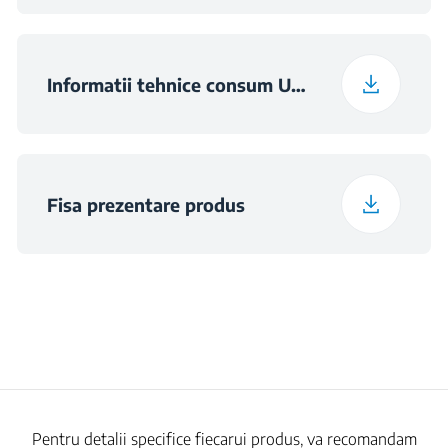
Dimensiuni nisa
h×560×490
(I×L×A) (mm)
Informatii tehnice consum UE 2023-826
Fisa prezentare produs
Pentru detalii specifice fiecarui produs, va recomandam