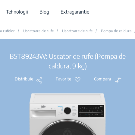
Tehnologii
Blog
Extragarantie
ea rufelor
/
Uscatoare de rufe
/
Uscatoare de rufe
/
Pompa de caldura
B5T89243W: Uscator de rufe (Pompa de
caldura, 9 kg)
Distribuie
Favorite
Compara