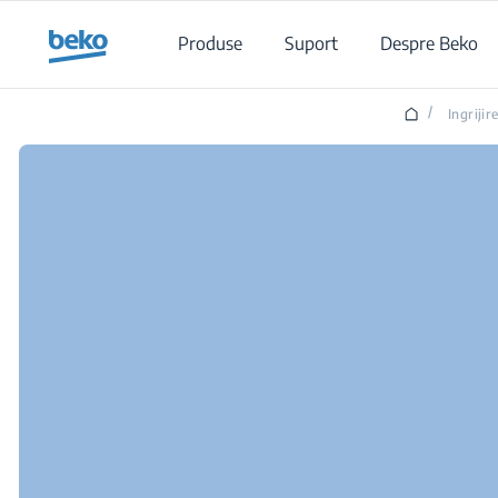
Main content starts here
Produse
Suport
Despre Beko
/
Ingrijir