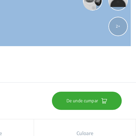
2
De unde cumpar
e
Culoare