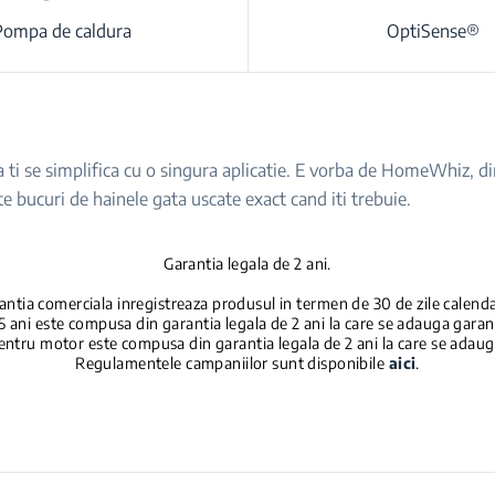
Pompa de caldura
OptiSense®
ta ti se simplifica cu o singura aplicatie. E vorba de HomeWhiz, 
 te bucuri de hainele gata uscate exact cand iti trebuie.
Garantia legala de 2 ani.
ntia comerciala inregistreaza produsul in termen de 30 de zile calendari
5 ani este compusa din garantia legala de 2 ani la care se adauga garan
entru motor este compusa din garantia legala de 2 ani la care se adau
Regulamentele campaniilor sunt disponibile
aici
.