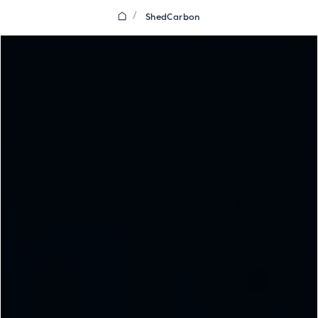
/
ShedCarbon