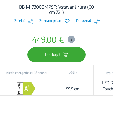
BBIM17300BMPSF: Vstavaná rúra (60
cm 72 l)
Zdieľať
Zoznam prianí
Porovnať
449.00 €
Kde kúpiť
Trieda energetickej účinnosti
Výška
Typ d
LED D
59.5 cm
Touch
Prologu
Good+ 
Compe