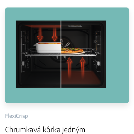
FlexiCrisp
Chrumkavá kôrka jedným