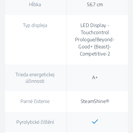
Hĺbka
56.7 cm
Typ displeja
LED Display -
Touchcontrol
Prologue/Beyond-
Good+ (Beast)-
Competitive-2
Trieda energetickej
A+
účinnosti
Parné čistenie
SteamShine®
Pyrolytické čištění