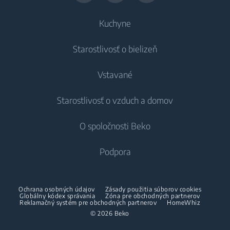
Kuchyne
Starostlivosť o bielizeň
Chladenie
Vstavané
Chladničky
Práčky
Starostlivosť o vzduch a domov
Mrazničky
Voľne stojace práčky
Chladenie
Chladničky s mrazničkou
O spoločnosti Beko
Vstavané práčky
Vstavané chladničky
Starostlivosť o vzduch
Vstavané chladničky
Práčky so sušičkou
Podpora
Vstavané mrazničky
Klimatizácie
Vstavané mrazničky
Vstavané chladničky s mrazničkou
Voľne stojace práčky so sušičkou
O nás
Dehumidifier
Vstavané chladničky s mrazničkou
Ochrana osobných údajov
Zásady použitia súborov cookies
Varenie
Sušičky
Beko Corporate
Globálny kódex správania
Zóna pre obchodných partnerov
Vysávače
Varenie
Reklamačný systém pre obchodných partnerov
HomeWhiz
Beko Professional
© 2026 Beko
Vstavané rúry
Sušičky
Bezšnúrové vysávače
Voľne stojace sporáky