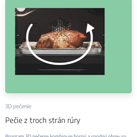
3D pečenie
Pečie z troch strán rúry
Program 3D pečenie kombinuje horný a spodný ohrev so