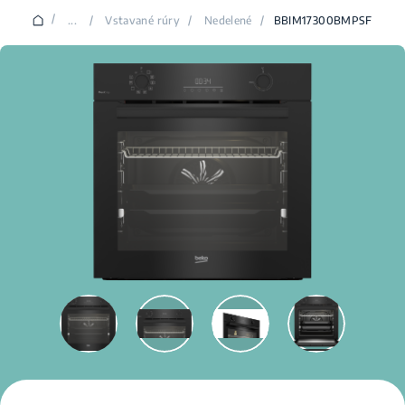
/
...
/
Vstavané rúry
/
Nedelené
/
BBIM17300BMPSF