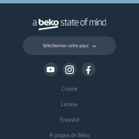
Sélectionner votre pays
Cuisine
Lessive
Refroidissement
Encastré
Réfrigérateurs
Lave-linge
À propos de Beko
Congélateurs
Lave-linge pose libre