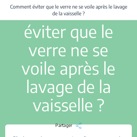
3 min de lecture
Comment
Comment éviter que le verre ne se voile après le lavage
/
...
/
Comment éviter que le verre ne se voile après le lavage de la vaissel
de la vaisselle ?
éviter que le
verre ne se
voile après le
lavage de la
vaisselle ?
Partager