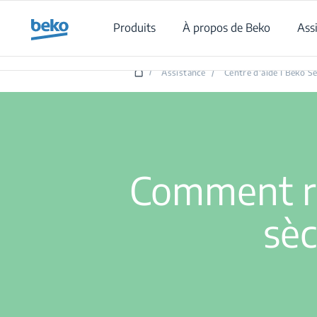
Main content starts here
Produits
À propos de Beko
Ass
C
/
Assistance
/
Centre d'aide I Beko S
Comment ré
sèc