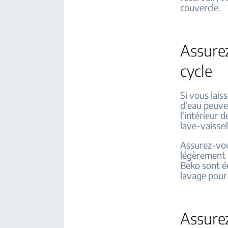
couvercle.
Assurez
cycle
Si vous lais
d'eau peuven
l'intérieur 
lave-vaissel
Assurez-vous
légèrement o
Beko sont éq
lavage pour 
Assurez