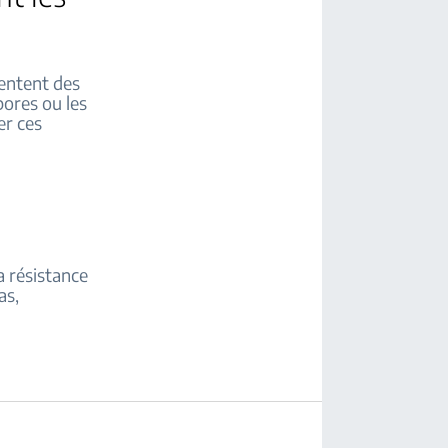
sentent des
pores ou les
er ces
la résistance
as,