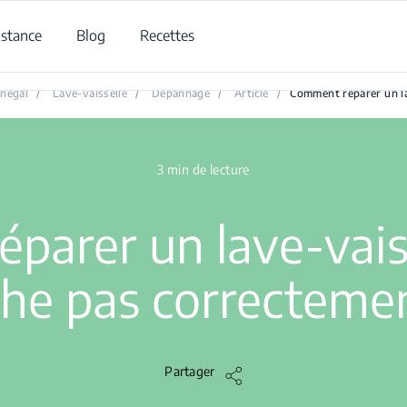
istance
Blog
Recettes
omment réparer un lave-vaisselle qui ne sèche pas correctement
énégal
/
Lave-vaisselle
/
Dépannage
/
Article
/
Comment réparer un la
3 min de lecture
parer un lave-vaiss
he pas correcteme
Partager