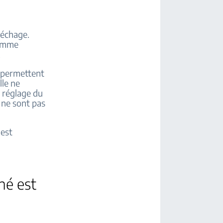
séchage.
ramme
.
i permettent
lle ne
 réglage du
s ne sont pas
 est
né est