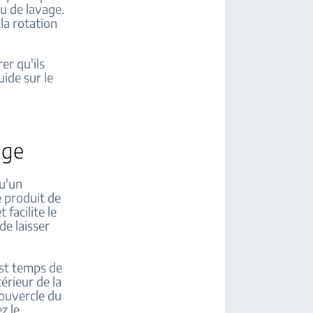
au de lavage.
la rotation
er qu'ils
ide sur le
age
qu'un
e produit de
 facilite le
de laisser
est temps de
térieur de la
couvercle du
z le