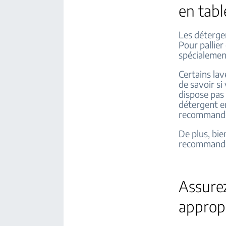
en tabl
Les détergen
Pour pallie
spécialemen
Certains la
de savoir si
dispose pas
détergent en
recommandé
De plus, bie
recommandé 
Assure
approp