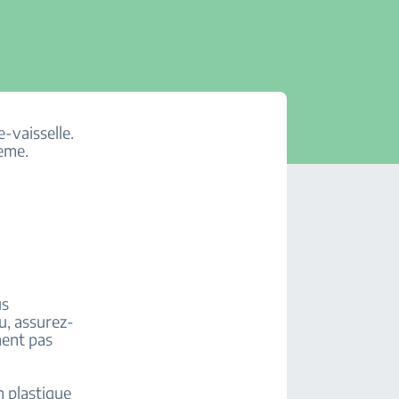
-vaisselle.
lème.
us
u, assurez-
hent pas
n plastique