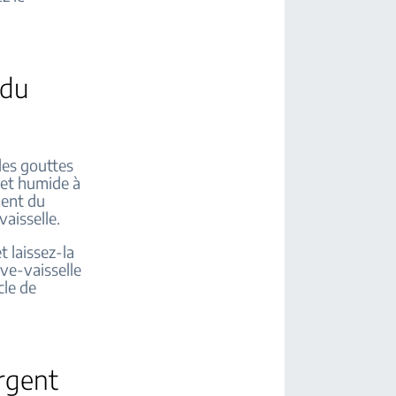
 du
 des gouttes
d et humide à
ment du
vaisselle.
t laissez-la
ve-vaisselle
cle de
ergent