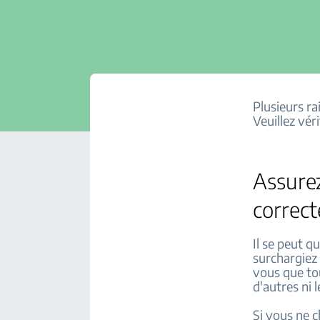
Plusieurs ra
Veuillez vér
Assurez
correc
Il se peut q
surchargiez 
vous que tou
d'autres ni 
Si vous ne c