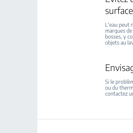
surface
L'eau peut 
marques de 
bosses, y co
objets au la
Envisa
Si le problè
ou du thermo
contactez u