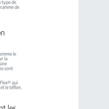
u type de
ogramme de
on
 comme le
er la
sine
es sont
aFlex® qui
t le téflon.
nt les