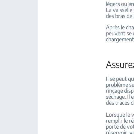
légers ou en
La vaisselle
des bras de 
Après le cha
peuvent se d
chargement 
Assurez
Il se peut q
problème se 
rinçage dispe
séchage. Il 
des traces 
Lorsque le v
remplir le r
porte de vot
réservoir, v