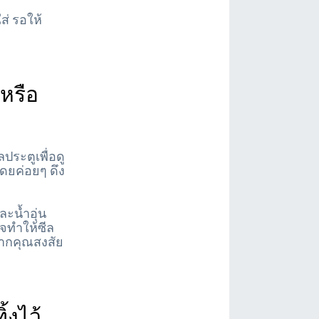
่ รอให้
หรือ
ระตูเพื่อดู
โดยค่อยๆ ดึง
ละน้ำอุ่น
าจทำให้ซีล
หากคุณสงสัย
้งไว้