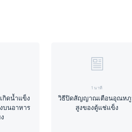
1 นาที
้เกิดน้ำแข็ง
วิธีปิดสัญญาณเตือนอุณหภู
ข็งบนอาหาร
สูงของตู้แช่แข็ง
็ง