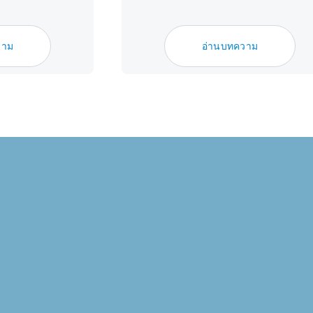
วาม
อ่านบทความ