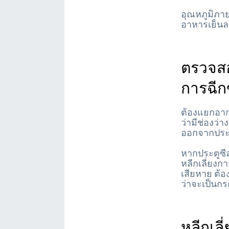
อุณหภูมิภา
อาหารเย็นลง
ตรวจสอ
การฉี
ต้องแยกอาก
ว่ามีช่องว่
ออกจากประต
หากประตูซีล
หลีกเลี่ยงก
เสียหาย ต้
ว่าจะเป็นกรณ
หลีกเลี