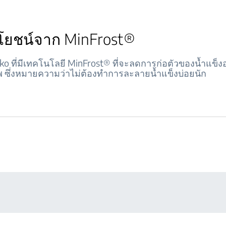
โยชน์จาก MinFrost®
Beko ที่มีเทคโนโลยี MinFrost® ที่จะลดการก่อตัวของน้ำแข็งอ
พ ซึ่งหมายความว่าไม่ต้องทำการละลายน้ำแข็งบ่อยนัก