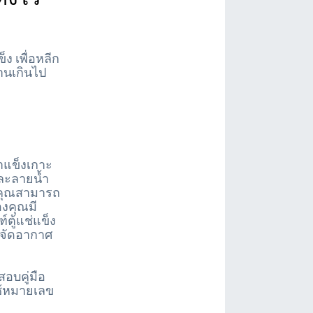
ง เพื่อหลีก
นานเกินไป
ำแข็งเกาะ
รละลายน้ำ
บ คุณสามารถ
องคุณมี
์ตู้แช่แข็ง
ขจัดอากาศ
สอบคู่มือ
ใช้หมายเลข