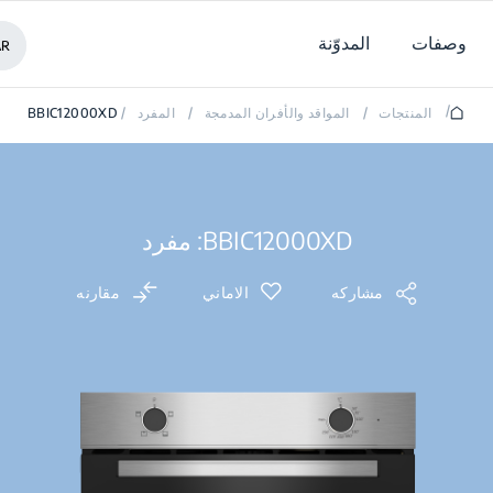
وصفات
المدوّنة
AR
/
المنتجات
/
المواقد والأفران المدمجة
/
المفرد
/
BBIC12000XD
BBIC12000XD: مفرد
مشاركه
الاماني
مقارنه