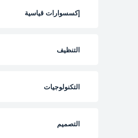
نوع فرن التجويف الر
إكسسوارات قياسية
عدد الوظائف
عدد الصواني العادي
الطهي التقليدي
التنظيف
عدد رفوف الأسلاك الع
شواية كهربائية
تنظيف بالبخار
عدد رفوف الدرج
التكنولوجيات
تسخين سفلي
شواية كاملة
نوع الشواية
التصميم
مروحة التبريد