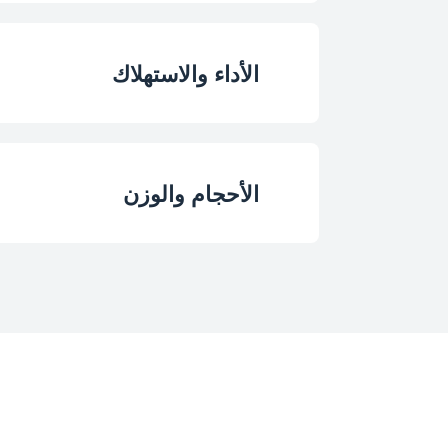
نوع الإضاءة
الأداء والاستهلاك
زجاج باب قابل للإزا
سعة التجويف الرئي
عدد التجاويف
الأحجام والوزن
فئة كفاءة الطاقة للتجويف
عدد مستويات الر
الارتفاع
مصدر حرارة التجويف ا
لون التجويف
العرض
إجمالي الطاقة الكهرب
نوع فتح الباب
العمق
فولت