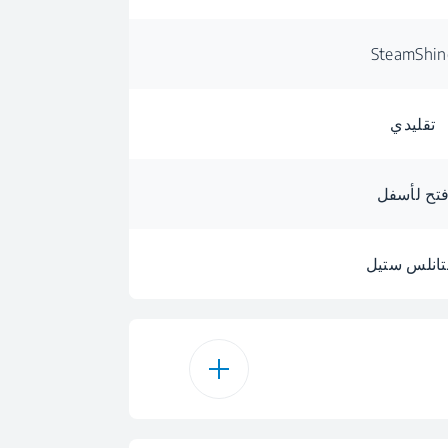
SteamShin
تقليدي
تح لأسفل
انلس ستيل