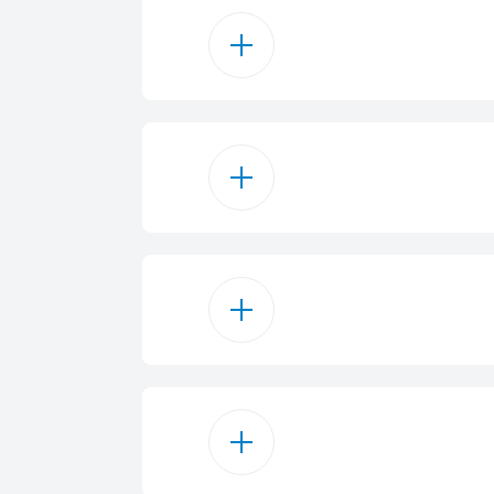
تقليدي
4
1
1
SteamShin
1
اية كهربائية