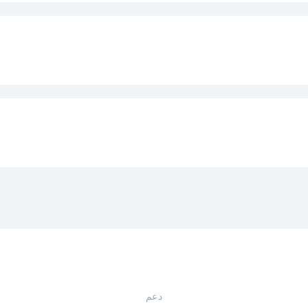
1 x Round Halogen Light (Top)
لة
سي
 الرئيسي
ف
5 م
لرئيسي
أ
ائية
ف
دعم
220 - 240 فو