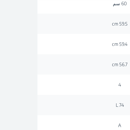
60 سم
59.5 cm
59.4 cm
56.7 cm
4
74 L
A