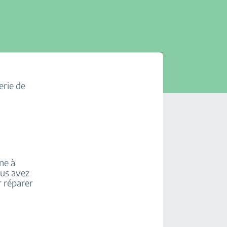
erie de
ne à
ous avez
r réparer