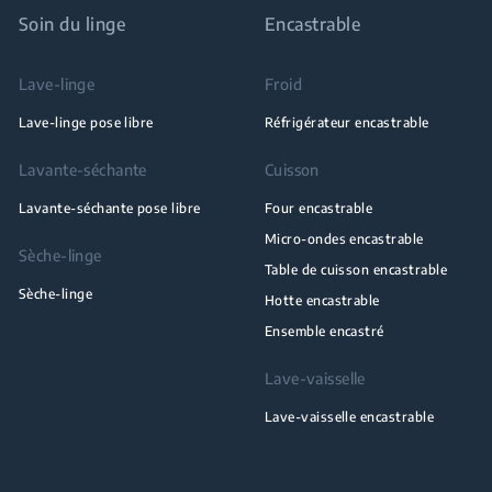
Soin du linge
Encastrable
Lave-linge
Froid
Lave-linge pose libre
Réfrigérateur encastrable
Lavante-séchante
Cuisson
Lavante-séchante pose libre
Four encastrable
Micro-ondes encastrable
Sèche-linge
Table de cuisson encastrable
Sèche-linge
Hotte encastrable
Ensemble encastré
Lave-vaisselle
Lave-vaisselle encastrable