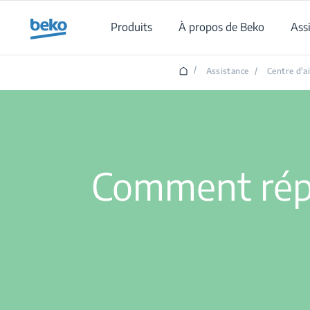
Main content starts here
Produits
À propos de Beko
Ass
/
Assistance
/
Centre d'a
Comment répar