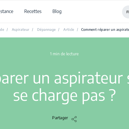
istance
Recettes
Blog
F
ide
/
Aspirateur
/
Dépannage
/
Article
/
Comment réparer un aspirateu
1 min de lecture
er un aspirateur s
se charge pas ?
Partager