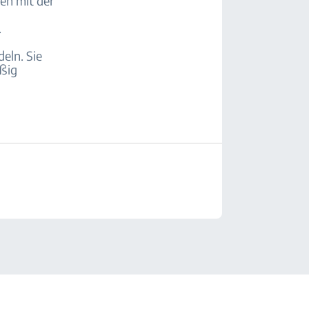
en mit der
.
eln. Sie
äßig