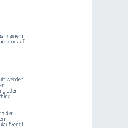
es in einem
eratur auf.
ült werden
en
ng oder
hine.
nn der
den
ulaufventil