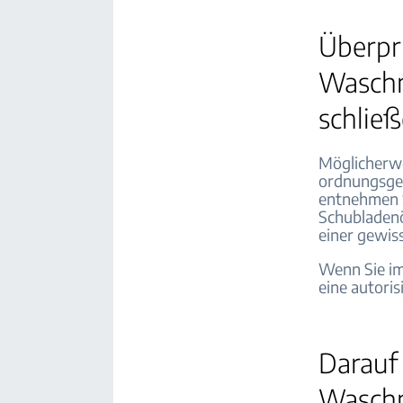
Überpr
Waschm
schlie
Möglicherwe
ordnungsge
entnehmen S
Schubladenö
einer gewiss
Wenn Sie im
eine autoris
Darauf
Waschm