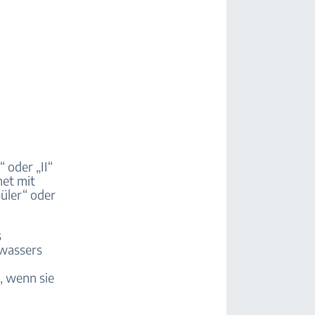
 oder „II“
net mit
üler“ oder
s
hwassers
, wenn sie