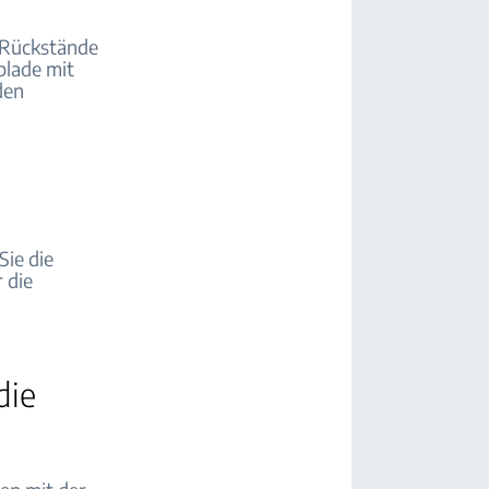
 Rückstände
ublade mit
den
Sie die
 die
die