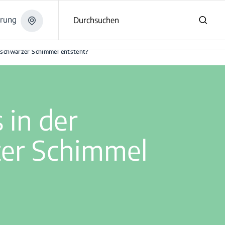
erung
Durchsuchen
l entsteht?
 schwarzer Schimmel entsteht?
 in der
zer Schimmel