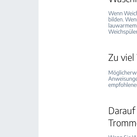
Wenn Weichs
bilden. Wenn
lauwarmem W
Weichspüler
Zu vie
Möglicherwe
Anweisunge
empfohlene
Darauf 
Tromme