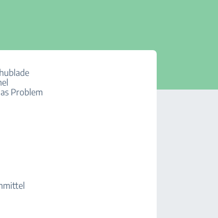
chublade
mel
das Problem
hmittel