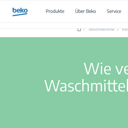
Main content starts here
Produkte
Über Beko
Service
Wie verhin
/
Waschmaschine
/
Rei
Wie ve
Waschmittel