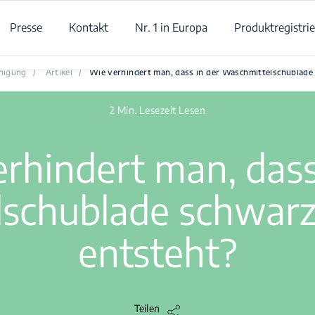
Presse
Kontakt
Nr. 1 in Europa
Produktregistri
dert man, dass in der Waschmittelschublade schwarzer Schimme
nigung
/
Artikel
/
Wie verhindert man, dass in der Waschmittelschublade
2 Min. Lesezeit Lesen
rhindert man, dass
schublade schwar
entsteht?
Teilen