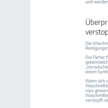
und wenden S
Überpr
verstop
Die Waschmi
Reinigungsmi
Die Fächer 
gekennzeich
„Vorwäsche“
einem Symb
Wenn sich s
Waschmittel
nass geword
Waschmittel
verstopft s