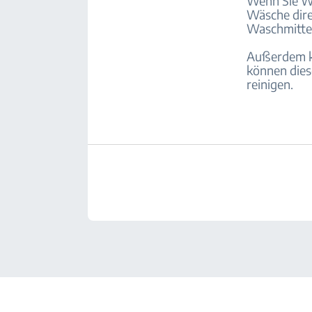
Wenn Sie Wa
Wäsche dire
Waschmittel
Außerdem kö
können dies
reinigen.