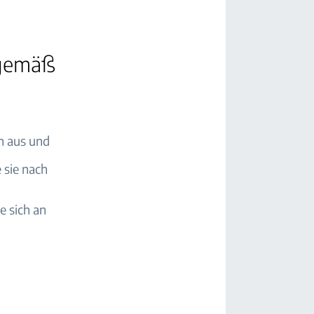
sgemäß
h aus und
 sie nach
e sich an