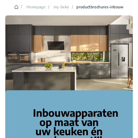
/
Homepage
/
my-beko
/
productbrochures-inbouw
Inbouwapparaten
op maat van
uw keuken én