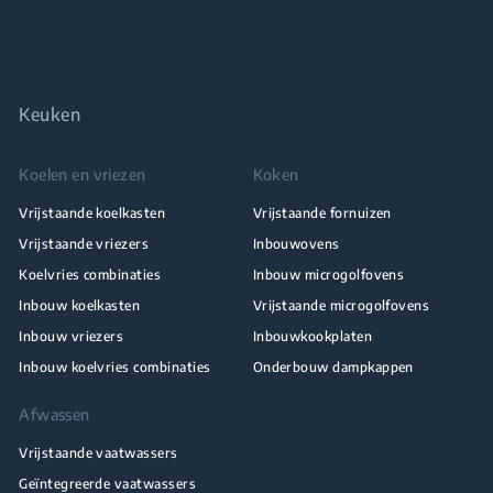
Keuken
Koelen en vriezen
Koken
Vrijstaande koelkasten
Vrijstaande fornuizen
Vrijstaande vriezers
Inbouwovens
Koelvries combinaties
Inbouw microgolfovens
Inbouw koelkasten
Vrijstaande microgolfovens
Inbouw vriezers
Inbouwkookplaten
Inbouw koelvries combinaties
Onderbouw dampkappen
Afwassen
Vrijstaande vaatwassers
Geïntegreerde vaatwassers