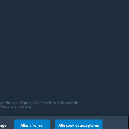
tries and 45 production facilities in 13 countries
 Thailand and China).
sign Centers & Offices across the globe
ications to date.
ingen
Alles afwijzen
Alle cookies accepteren