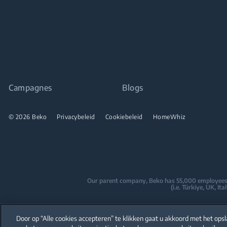
Campagnes
Blogs
© 2026 Beko
Privacybeleid
Cookiebeleid
HomeWhiz
Our parent company, Beko has 55,000 employees thr
(i.e. Türkiye, UK, I
Beko became the largest white goods co
are home to over
Door op “Alle cookies accepteren” te klikken gaat u akkoord met het ops