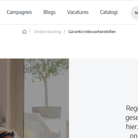
Campagnes
Blogs
Vacatures
Catalogi
N
/
Ondersteuning
/
Garantie Inbouwtoestellen
Regi
ges
hier
op