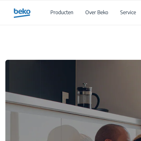
Main content starts here
Producten
Over Beko
Service