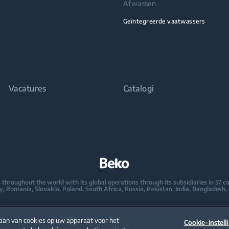
Afwassen
Geïntegreerde vaatwassers
Vacatures
Catalogi
oughout the world with its global operations through its subsidiaries in 57 coun
taly, Romania, Slovakia, Poland, South Africa, Russia, Pakistan, India, Bangladesh,
mpany in Europe with its market share (based on volumes). Beko’s 31 R&D and De
 2,300 researchers and hold more than 3,500 international registered patent appl
laan van cookies op uw apparaat voor het
Cookie-instell