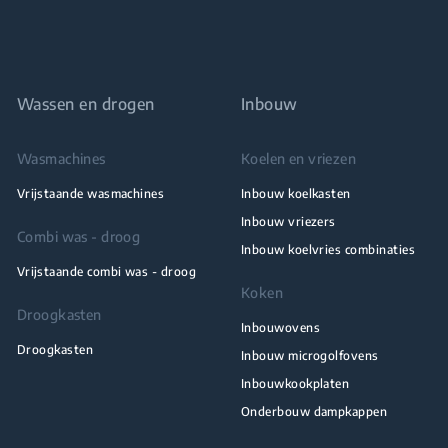
Wassen en drogen
Inbouw
Wasmachines
Koelen en vriezen
Vrijstaande wasmachines
Inbouw koelkasten
Inbouw vriezers
Combi was - droog
Inbouw koelvries combinaties
Vrijstaande combi was - droog
Koken
Droogkasten
Inbouwovens
Droogkasten
Inbouw microgolfovens
Inbouwkookplaten
Onderbouw dampkappen