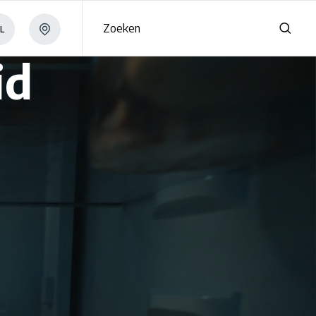
Zoeken
L
id