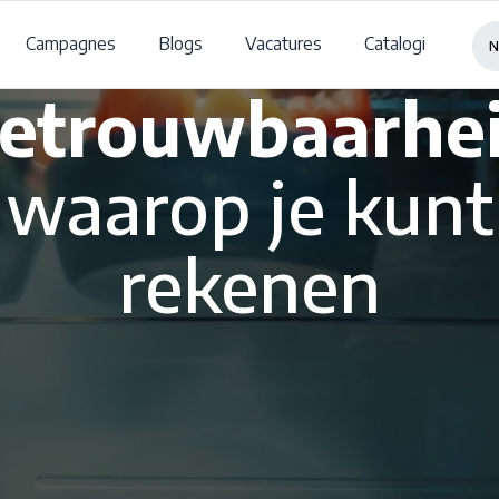
Campagnes
Blogs
Vacatures
Catalogi
N
etrouwbaarhe
waarop je kunt
rekenen