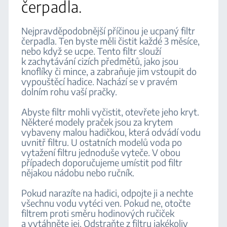
čerpadla.
Nejpravděpodobnější příčinou je ucpaný filtr
čerpadla. Ten byste měli čistit každé 3 měsíce,
nebo když se ucpe. Tento filtr slouží
k zachytávání cizích předmětů, jako jsou
knoflíky či mince, a zabraňuje jim vstoupit do
vypouštěcí hadice. Nachází se v pravém
dolním rohu vaší pračky.
Abyste filtr mohli vyčistit, otevřete jeho kryt.
Některé modely praček jsou za krytem
vybaveny malou hadičkou, která odvádí vodu
uvnitř filtru. U ostatních modelů voda po
vytažení filtru jednoduše vyteče. V obou
případech doporučujeme umístit pod filtr
nějakou nádobu nebo ručník.
Pokud narazíte na hadici, odpojte ji a nechte
všechnu vodu vytéci ven. Pokud ne, otočte
filtrem proti směru hodinových ručiček
a vytáhněte jej. Odstraňte z filtru jakékoliv