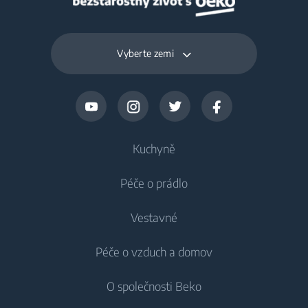
Vyberte zemi
Kuchyně
Péče o prádlo
Chlazení
Vestavné
Lednice
Pračky
Péče o vzduch a domov
Mrazáky
Pračky
Chlazení
Lednice s mrazákem
O společnosti Beko
Vestavné pračky
Vestavné lednice
Péče o vzduch
Vestavné lednice