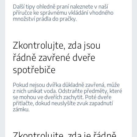
Další tipy ohledně praní naleznete v naší
příručce ke správnému vkládání vhodného
množství prádla do pračky.
Zkontrolujte, zda jsou
řádně zavřené dveře
spotřebiče
Pokud nejsou dvířka důkladně zavřená, může
z nich unikat voda. Odstraňte předměty, které
se mohou ve dveřích zachytit. Poté dveře
přitlačte, dokud neuslyšíte zvuk zapadnutí
zámku.
Zkontrolujte, zda je řádně