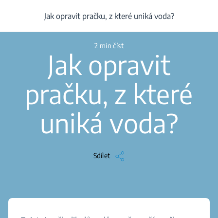
/
...
/
Článek
/
Jak opravit pračku, z které uniká voda?
Jak opravit pračku, z které uniká voda?
2 min číst
Jak opravit
pračku, z které
uniká voda?
Sdílet