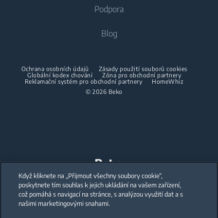
Pračky se sušičkou
Podpora
Vestavné lednice s mrazákem
Klimatizace
Vestavné lednice s mrazákem
Pračky se sušičkou
Vaření
O nás
Blog
Dehumidifier
Vaření
Sušičky
Beko Corporate
Trouby
Vysavače
Sporáky
Beko Professional
Vestavné mikrovlnky
Sušičky
Ochrana osobních údajů
Zásady použití souborů cookies
Bezdrátové vysavače
Globální kodex chování
Trouby
Zóna pro obchodní partnery
Reklamační systém pro obchodní partnery
HomeWhiz
Spolupráce
Varné desky
Žehličky
© 2026 Beko
Vestavné mikrovlnky
Odsavače
Napařovací žehličky
Volně stojící mikrovlnky
Mytí nádobí
Napařovače oděvů
Varné desky
Vestavné myčky
Odsavače
Accessories
Péče o prádlo
Mytí nádobí
Mezikusy
Když kliknete na „Přijmout všechny soubory cookie“,
Our parent company, Beko has 55,000 employees throughout the world
with its global operations through its subsidiaries in 57 countries and 45
poskytnete tím souhlas k jejich ukládání na vašem zařízení,
production facilities in 13 countries
Vestavné pračky
Volně stojící myčky
což pomáhá s navigací na stránce, s analýzou využití dat a s
(i.e. Türkiye, UK, Italy, Romania, Slovakia, Poland, South Africa, Russia,
Pakistan, India, Bangladesh, Thailand and China).
našimi marketingovými snahami.
Vestavné myčky