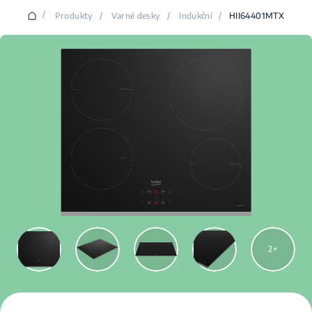
/
Produkty
/
Varné desky
/
Indukční
/
HII64401MTX
2