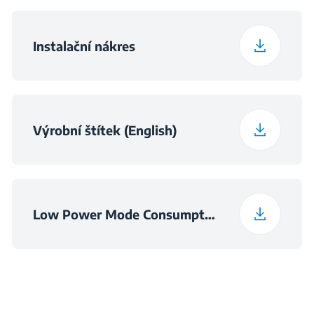
Hmotnost zabaleného
Instalační nákres
10.7 kg
produktu
Rozměry niky - pod
v×560×490
varnou desku (VxŠxH)
Výrobní štítek (English)
(mm)
Low Power Mode Consumption Information