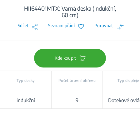
HII64401MTX: Varná deska (indukční,
60 cm)
Sdílet
Seznam přání
Porovnat
Kde koupit
Typ desky
Počet úrovní ohřevu
Typ displeje
indukční
9
Dotekové ovlá