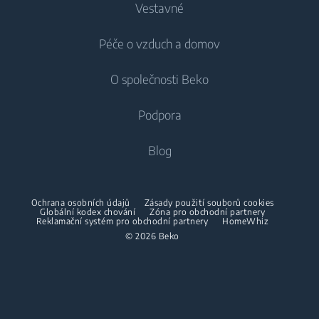
Vestavné
Lednice
Pračky
Péče o vzduch a domov
Mrazáky
Pračky
Chlazení
Lednice s mrazákem
O společnosti Beko
Vestavné pračky
Vestavné lednice
Péče o vzduch
Vestavné lednice
Pračky se sušičkou
Podpora
Vestavné lednice s mrazákem
Klimatizace
Vestavné lednice s mrazákem
Pračky se sušičkou
Vaření
O nás
Blog
Dehumidifier
Vaření
Sušičky
Beko Corporate
Trouby
Vysavače
Sporáky
Beko Professional
Vestavné mikrovlnky
Sušičky
Ochrana osobních údajů
Zásady použití souborů cookies
Bezdrátové vysavače
Globální kodex chování
Trouby
Zóna pro obchodní partnery
Reklamační systém pro obchodní partnery
HomeWhiz
Spolupráce
Varné desky
Žehličky
© 2026 Beko
Vestavné mikrovlnky
Odsavače
Napařovací žehličky
Volně stojící mikrovlnky
Mytí nádobí
Napařovače oděvů
Varné desky
Vestavné myčky