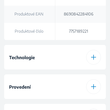
Produktové EAN
8690842284106
Produktové číslo
7757189221
Technologie
Typ desky
indukční
Provedení
Barva
Černá
Design varné desky
Skleněná