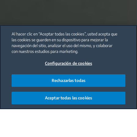
Al hacer clic en “Aceptar todas las cookies”, usted acepta que
las cookies se guarden en su dispositivo para mejorar la
navegación del sitio, analizar el uso del mismo, y colaborar
con nuestros estudios para marketing.
Configuración de cookies
Rechazarlas todas
Aceptar todas las cookies
Main content starts here
Diseñar una de las cocinas negras modernas que
tanto vemos hoy en día es una apuesta segura si