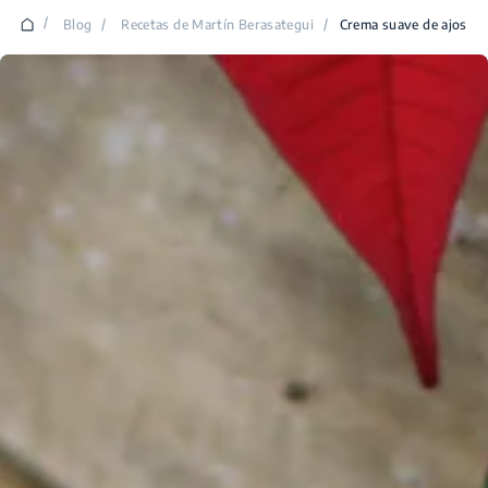
/
Blog
/
Recetas de Martín Berasategui
/
Crema suave de ajos