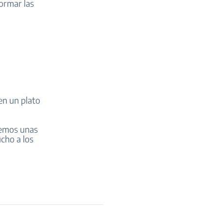
formar las
en un plato
enemos unas
cho a los