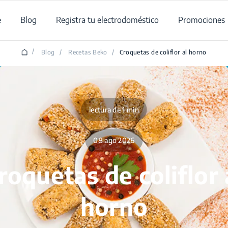
e
Blog
Registra tu electrodoméstico
Promociones
/
Blog
/
Recetas Beko
/
Croquetas de coliflor al horno
lectura de 1 min
08 ago 2026
roquetas de coliflor 
horno