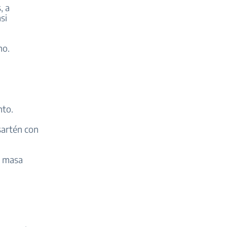
, a
si
no.
nto.
 sartén con
a masa