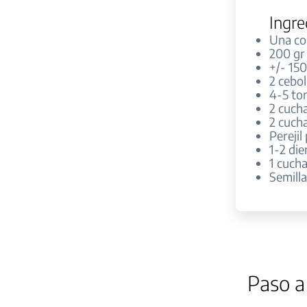
Ingre
Una col
200 gr
+/- 150
2 cebol
4-5 to
2 cucha
2 cuch
Perejil
1-2 die
1 cuch
Semilla
Paso a