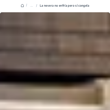
/
...
/
La nevera no enfría pero sí congela