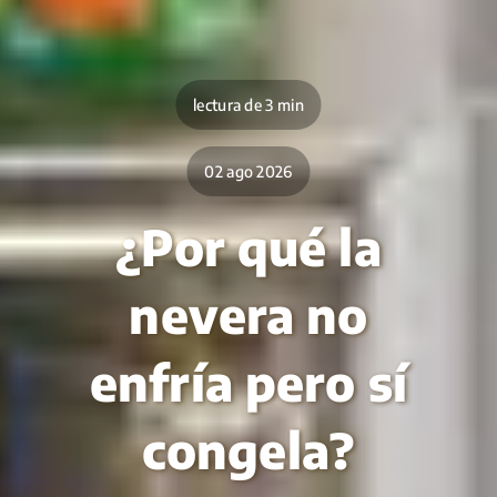
lectura de 3 min
02 ago 2026
¿Por qué la
nevera no
enfría pero sí
congela?