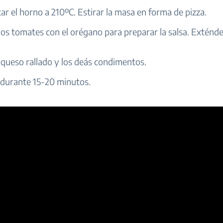
tar el horno a 210ºC. Estirar la masa en forma de pizza.
los tomates con el orégano para preparar la salsa. Exténde
 queso rallado y los deás condimentos.
 durante 15-20 minutos.