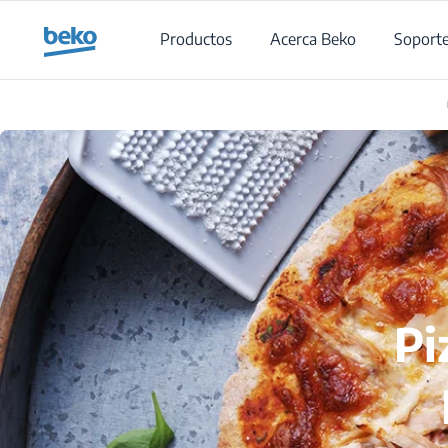
Main content starts here
Productos
Acerca Beko
Soport
Pi