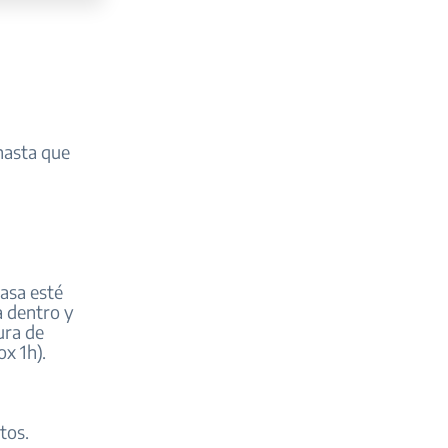
 hasta que
masa esté
a dentro y
ura de
x 1h).
tos.