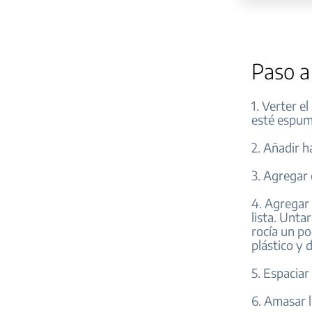
Paso a
1. Verter e
esté espum
2. Añadir h
3. Agregar e
4. Agregar 
lista. Unta
rocía un po
plástico y 
5. Espaciar
6. Amasar l