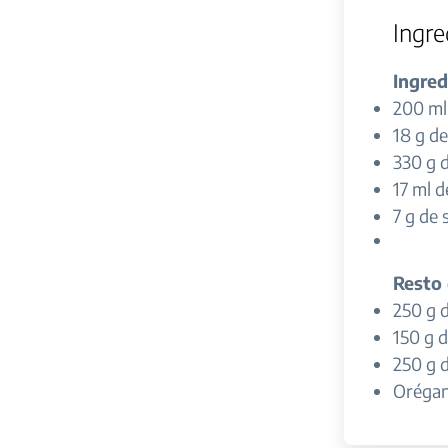
Ingre
Ingred
200 ml
18 g d
330 g 
17 ml d
7 g de 
Resto 
250 g 
150 g d
250 g 
Oréga