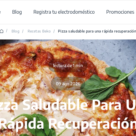
e
Blog
Registra tu electrodoméstico
Promociones
/
Blog
/
Recetas Beko
/
Pizza saludable para una rápida recuperació
lectura de 1 min
09 ago 2026
zza Saludable Para 
Rápida Recuperació